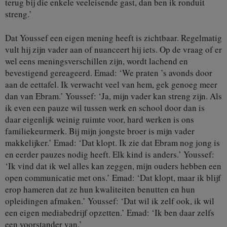
terug bij die enkele veeleisende gast, dan ben ik ronduit
streng.’
Dat Youssef een eigen mening heeft is zichtbaar. Regelmatig
vult hij zijn vader aan of nuanceert hij iets. Op de vraag of er
wel eens meningsverschillen zijn, wordt lachend en
bevestigend gereageerd. Emad: ‘We praten ’s avonds door
aan de eettafel. Ik verwacht veel van hem, gek genoeg meer
dan van Ebram.’ Youssef: ‘Ja, mijn vader kan streng zijn. Als
ik even een pauze wil tussen werk en school door dan is
daar eigenlijk weinig ruimte voor, hard werken is ons
familiekeurmerk. Bij mijn jongste broer is mijn vader
makkelijker.’ Emad: ‘Dat klopt. Ik zie dat Ebram nog jong is
en eerder pauzes nodig heeft. Elk kind is anders.’ Youssef:
‘Ik vind dat ik wel alles kan zeggen, mijn ouders hebben een
open communicatie met ons.’ Emad: ‘Dat klopt, maar ik blijf
erop hameren dat ze hun kwaliteiten benutten en hun
opleidingen afmaken.’ Youssef: ‘Dat wil ik zelf ook, ik wil
een eigen mediabedrijf opzetten.’ Emad: ‘Ik ben daar zelfs
een voorstander van.’