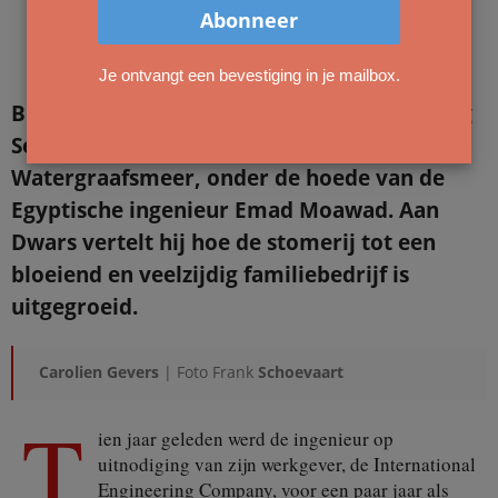
Je ontvangt een bevestiging in je mailbox.
Bijna zes jaar geleden kwam Droog Cleaning
Service, aan de Curiestraat in de
Watergraafsmeer, onder de hoede van de
Egyptische ingenieur Emad Moawad. Aan
Dwars vertelt hij hoe de stomerij tot een
bloeiend en veelzijdig familiebedrijf is
uitgegroeid.
Carolien Gevers
| Foto Frank
Schoevaart
T
ien jaar geleden werd de ingenieur op
uitnodiging van zijn werkgever, de International
Engineering Company, voor een paar jaar als