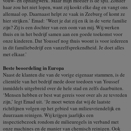
vouw- en ophangwerk. Maar mijn moeder is de spil. Zonder
haar zou het niet lopen, want zij kookt elke dag en vangt ons
allemaal op. Daarnaast helpt ze vaak in Zeeburg of komt ze
hier strijken.’ Emad: ‘Weet je dat zij en ik in de verte familie
zijn? Zij is een dochter van een oom van mij. Wij werken
thuis en in het bedrijf samen aan een goede toekomst voor
onze kinderen. Dat Youssef nog thuis woont is voor iedereen
in dit familiebedrijf een vanzelfsprekendheid. Je doet alles
met elkaar.’
Beste beoordeling in Europa
Naast de klanten die van de vorige eigenaar stammen, is de
clientèle van het bedrijf mede door toedoen van Youssef
inmiddels uitgebreid over de hele stad en zelfs daarbuiten.
‘Mensen hebben er best wat gereis voor over als ze tevreden
zijn,’ legt Emad uit. ‘Je moet weten dat wij de laatste
richtlijnen volgen op het gebied van milieuvriendelijk en
duurzaam reinigen. Wij krijgen jaarlijks een
inspectiebezoek rondom de milieuregels in verband met
onze machines en de manier van chemisch reinigen. Ook