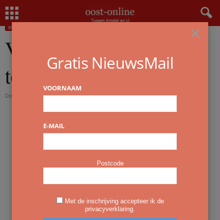
Home
Dwars nieuws
Van technisch ingenieur tot ondernemer
×
DWARS NIEUWS
OVERZICHT
WONEN
Van technisch ingenieur
Gratis NieuwsMail
tot ondernemer
VOORNAAM
Door
redactie
-
30 december 2020
E-MAIL
Postcode
Met de inschrijving accepteer ik de
privacyverklaring.