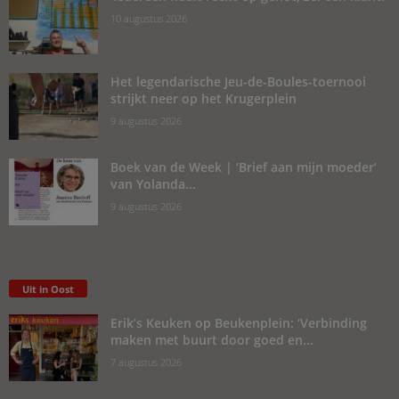
10 augustus 2026
Het legendarische Jeu-de-Boules-toernooi
strijkt neer op het Krugerplein
9 augustus 2026
Boek van de Week | ‘Brief aan mijn moeder’
van Yolanda...
9 augustus 2026
Uit in Oost
Erik’s Keuken op Beukenplein: ‘Verbinding
maken met buurt door goed en...
7 augustus 2026