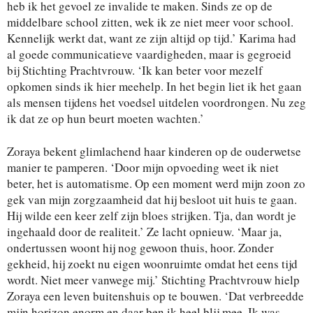
heb ik het gevoel ze invalide te maken. Sinds ze op de
middelbare school zitten, wek ik ze niet meer voor school.
Kennelijk werkt dat, want ze zijn altijd op tijd.’ Karima had
al goede communicatieve vaardigheden, maar is gegroeid
bij Stichting Prachtvrouw. ‘Ik kan beter voor mezelf
opkomen sinds ik hier meehelp. In het begin liet ik het gaan
als mensen tijdens het voedsel uitdelen voordrongen. Nu zeg
ik dat ze op hun beurt moeten wachten.’
Zoraya bekent glimlachend haar kinderen op de ouderwetse
manier te pamperen. ‘Door mijn opvoeding weet ik niet
beter, het is automatisme. Op een moment werd mijn zoon zo
gek van mijn zorgzaamheid dat hij besloot uit huis te gaan.
Hij wilde een keer zelf zijn bloes strijken. Tja, dan wordt je
ingehaald door de realiteit.’ Ze lacht opnieuw. ‘Maar ja,
ondertussen woont hij nog gewoon thuis, hoor. Zonder
gekheid, hij zoekt nu eigen woonruimte omdat het eens tijd
wordt. Niet meer vanwege mij.’ Stichting Prachtvrouw hielp
Zoraya een leven buitenshuis op te bouwen. ‘Dat verbreedde
mijn horizon enorm en daar ben ik heel blij mee. Ik was