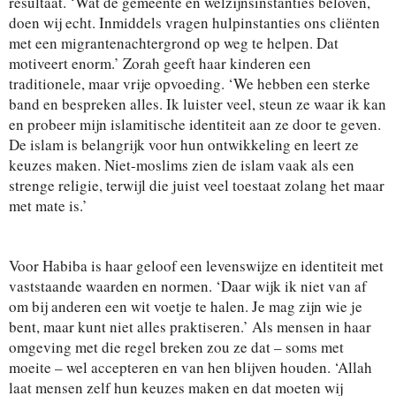
resultaat. ‘Wat de gemeente en welzijnsinstanties beloven,
doen wij echt. Inmiddels vragen hulpinstanties ons cliënten
met een migrantenachtergrond op weg te helpen. Dat
motiveert enorm.’ Zorah geeft haar kinderen een
traditionele, maar vrije opvoeding. ‘We hebben een sterke
band en bespreken alles. Ik luister veel, steun ze waar ik kan
en probeer mijn islamitische identiteit aan ze door te geven.
De islam is belangrijk voor hun ontwikkeling en leert ze
keuzes maken. Niet-moslims zien de islam vaak als een
strenge religie, terwijl die juist veel toestaat zolang het maar
met mate is.’
Voor Habiba is haar geloof een levenswijze en identiteit met
vaststaande waarden en normen. ‘Daar wijk ik niet van af
om bij anderen een wit voetje te halen. Je mag zijn wie je
bent, maar kunt niet alles praktiseren.’ Als mensen in haar
omgeving met die regel breken zou ze dat – soms met
moeite – wel accepteren en van hen blijven houden. ‘Allah
laat mensen zelf hun keuzes maken en dat moeten wij