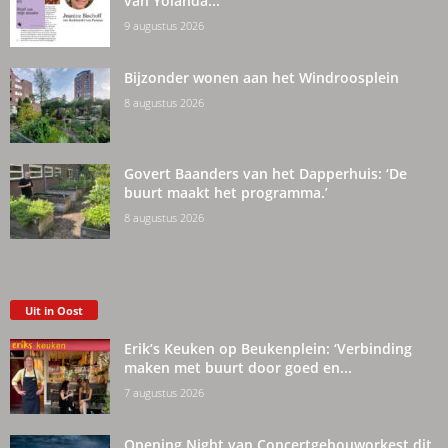
van Yolanda...
9 augustus 2026
Bijzonder wonen aan het Windroosplein
8 augustus 2026
Govert Baanders van het Dapperhuis: ‘De
buurt maakt het programma.’
8 augustus 2026
Uit in Oost
Erik’s Keuken op Beukenplein: ‘Verbinding
maken met buurt door goed en...
7 augustus 2026
Opening Night van Concertgebouworkest dit