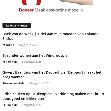
Laatste Nieuws
Boek van de Week | ‘Brief aan mijn moeder’ van Yolanda
Entius
redactie
-
9 augustus 2026
Bijzonder wonen aan het Windroosplein
Fokko Kuik
-
8 augustus 2026
Govert Baanders van het Dapperhuis: ‘De buurt maakt het
programma.’
Steven van Galen
-
8 augustus 2026
Erik’s Keuken op Beukenplein: ‘Verbinding maken met buurt
door goed en lekker eten’
Fokko Kuik
-
7 augustus 2026