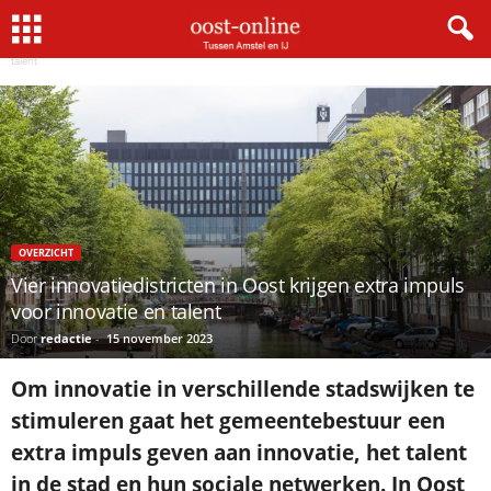
Home
Overzicht
Vier innovatiedistricten in Oost krijgen extra impuls voor innovatie en
talent
OVERZICHT
Vier innovatiedistricten in Oost krijgen extra impuls
voor innovatie en talent
Door
redactie
-
15 november 2023
Om innovatie in verschillende stadswijken te
stimuleren gaat het gemeentebestuur een
extra impuls geven aan innovatie, het talent
in de stad en hun sociale netwerken. In Oost