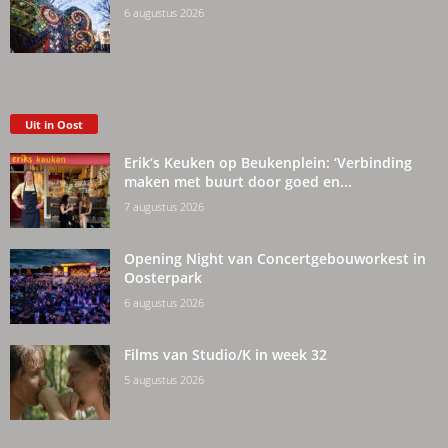
6 augustus 2026
Uit in Oost
Erik’s Keuken op Beukenplein: ‘Verbinding
maken met buurt door goed en...
7 augustus 2026
Opening Night van Concertgebouworkest in
Oosterpark
6 augustus 2026
Films van Studio/K in week 32
5 augustus 2026