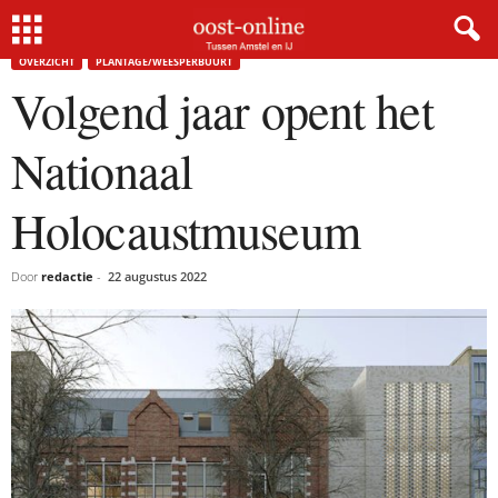
Home
Overzicht
Volgend jaar opent het Nationaal Holocaustmuseum
OVERZICHT
PLANTAGE/WEESPERBUURT
Volgend jaar opent het
Nationaal
Holocaustmuseum
Door
redactie
-
22 augustus 2022