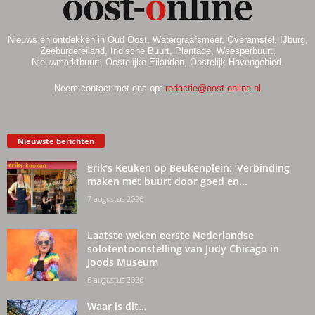
Nieuws en ontdekken in Oud Oost, Watergraafsmeer, Overamstel, IJburg,
Zeeburgereiland, Indische Buurt, Plantage, Weesperbuurt,
Nieuwmarktbuurt, Oostelijke Eilanden, Oostelijk Havengebied.
Neem contact met ons op:
redactie@oost-online.nl
Nieuwste berichten
Erik’s Keuken op Beukenplein: ‘Verbinding
maken met buurt door goed en...
7 augustus 2026
Laatste weken eerste Nederlandse
solotentoonstelling van Judy Chicago in
Joods Museum
6 augustus 2026
Waar is dit…