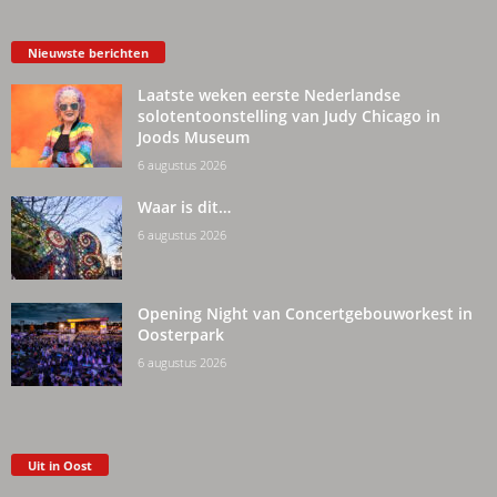
Nieuwste berichten
Laatste weken eerste Nederlandse
solotentoonstelling van Judy Chicago in
Joods Museum
6 augustus 2026
Waar is dit…
6 augustus 2026
Opening Night van Concertgebouworkest in
Oosterpark
6 augustus 2026
Uit in Oost