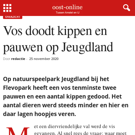
Home
Overzicht
Vos doodt kippen en pauwen op Jeugdland
OVERZICHT
Vos doodt kippen en
pauwen op Jeugdland
Door
redactie
-
25 november 2020
Op natuurspeelpark Jeugdland bij het
Flevopark heeft een vos tenminste twee
pauwen en een aantal kippen gedood. Het
aantal dieren werd steeds minder en hier en
daar lagen hoopjes veren.
et een diervriendelijke val werd de vis
gevangen. Al snel rees de vraag: waar moet