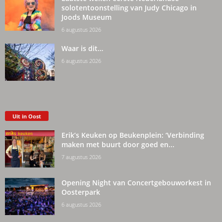
solotentoonstelling van Judy Chicago in
Joods Museum
6 augustus 2026
Waar is dit…
6 augustus 2026
Uit in Oost
Erik’s Keuken op Beukenplein: ‘Verbinding
maken met buurt door goed en...
7 augustus 2026
Opening Night van Concertgebouworkest in
Oosterpark
6 augustus 2026