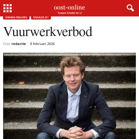
Home
Dwars nieuws
Vuurwerkverbod
DWARS NIEUWS
OVERZICHT
Vuurwerkverbod
Door
redactie
-
8 februari 2026