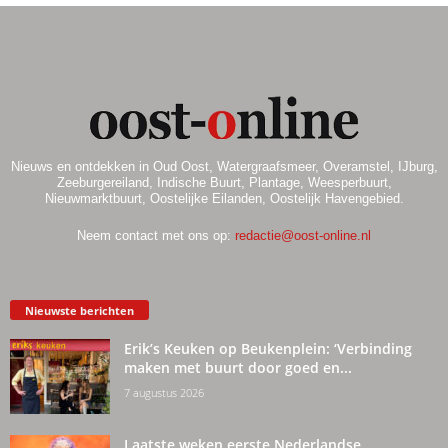
Nieuws en ontdekken in Oud Oost, Watergraafsmeer, Overamstel, IJburg,
Zeeburgereiland, Indische Buurt, Plantage, Weesperbuurt,
Nieuwmarktbuurt, Oostelijke Eilanden, Oostelijk Havengebied.
Neem contact met ons op:
redactie@oost-online.nl
Nieuwste berichten
Erik’s Keuken op Beukenplein: ‘Verbinding
maken met buurt door goed en...
7 augustus 2026
Laatste weken eerste Nederlandse