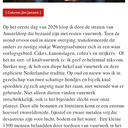
[ Column Jim Jansen ]
Op het eerste dag van 2026 loop ik door de straten van
Amsteldorp die bezaaid zijn met resten vuurwerk. Toen de
avond ervoor oud in nieuw overging, transformeerde dit
anders zo rustige stukje Watergraafsmeer zich in een waar
oorlogsgebied. Cakes, kanonslagen, cobra’s en strijkers. Of
het nu sier- of knalvuurwerk is: ik geef er helemaal niks om.
Sterker nog, ik heb een diepe hekel aan vuurwerk en deze
expliciete Nederlandse traditie. Op oud en nieuw was ik in
gezelschap van twee schattige hondjes en bij elk knal
spoedden zij zich angstig naar het raam, niet wetende wat er
gebeurde. Niet alleen dieren vinden vuurwerk
verschrikkelijk, ook is het bijzonder slecht voor onze
planeet. Door alle bommen en fonteinen komt er een enorme
hoeveel zwaveldioxide, fijnstof en zware metalen vrij die
desastreus zijn voor lucht, bodem en het water. Een kleine
1300 mensen belandden door toedoen van vuurwerk in het