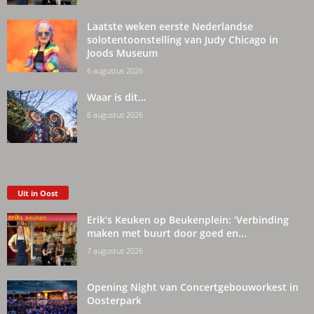
Laatste weken eerste Nederlandse
solotentoonstelling van Judy Chicago in
Joods Museum
6 augustus 2026
Waar is dit…
6 augustus 2026
Uit in Oost
Erik’s Keuken op Beukenplein: ‘Verbinding
maken met buurt door goed en...
7 augustus 2026
Opening Night van Concertgebouworkest in
Oosterpark