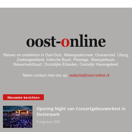
Nieuws en ontdekken in Oud Oost, Watergraafsmeer, Overamstel, IJburg,
Zeeburgereiland, Indische Buurt, Plantage, Weesperbuurt,
Nieuwmarktbuurt, Oostelijke Eilanden, Oostelijk Havengebied.
Neem contact met ons op:
redactie@oost-online.nl
Nieuwste berichten
Opening Night van Concertgebouworkest in
Oosterpark
6 augustus 2026