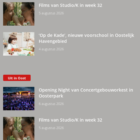
Films van Studio/K in week 32
5 augustus 2026
‘Op de Kade’, nieuwe voorschool in Oostelijk
Havengebied
4 augustus 2026
Uit in Oost
Opening Night van Concertgebouworkest in
Oosterpark
6 augustus 2026
Films van Studio/K in week 32
5 augustus 2026