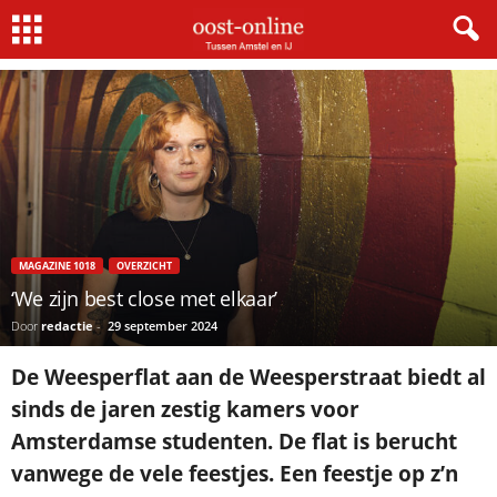
Home
Magazine 1018
‘We zijn best close met elkaar’
MAGAZINE 1018
OVERZICHT
‘We zijn best close met elkaar’
Door
redactie
-
29 september 2024
De Weesperflat aan de Weesperstraat biedt al
sinds de jaren zestig kamers voor
Amsterdamse studenten. De flat is berucht
vanwege de vele feestjes. Een feestje op z’n