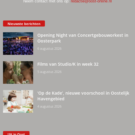
Neem contact met ons op:
redactie@oost-online.nl
Nieuwste berichten
Opening Night van Concertgebouworkest in
Oosterpark
6 augustus 2026
Films van Studio/K in week 32
5 augustus 2026
‘Op de Kade’, nieuwe voorschool in Oostelijk
Havengebied
4 augustus 2026
Uit in Oost