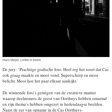
Hans Meijer: Liefde in beeld
De jury: ‘Prachtige grafische foto. Heel erg het soort dat Cas
ook graag maakte en mooi vond. Superscherp en mooi
belicht. Mooi hoe het paar elkaar aankijkt.’
De winnende foto’s getuigen van de creatieve manier
waarop deelnemers de geest van Oorthuys hebben omarmd
en zijn thema’s hebben omgezet in hedendaagse beelden.
Naast de eer van opname in de Cas Oorthuys-