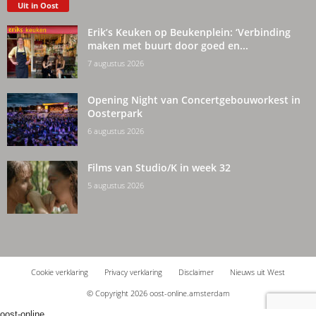
Uit in Oost
Erik’s Keuken op Beukenplein: ‘Verbinding
maken met buurt door goed en...
7 augustus 2026
Opening Night van Concertgebouworkest in
Oosterpark
6 augustus 2026
Films van Studio/K in week 32
5 augustus 2026
Cookie verklaring
Privacy verklaring
Disclaimer
Nieuws uit West
© Copyright 2026 oost-online.amsterdam
oost-online