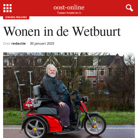
Home
Dwars nieuws
Wonen in de Wetbuurt
DWARS NIEUWS
Wonen in de Wetbuurt
Door
redactie
-
30 januari 2025