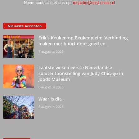
Neem contact met ons op:
redactie@oost-online.nl
Nieuwste berichten
Erik’s Keuken op Beukenplein: ‘Verbinding
maken met buurt door goed en...
7 augustus 2026
Laatste weken eerste Nederlandse
solotentoonstelling van Judy Chicago in
Joods Museum
6 augustus 2026
Waar is dit…
6 augustus 2026