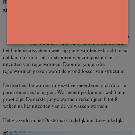
machinaal onderhoud van grasvelden in de
stad vervangen.
D
oor een bodemstructuur met een slechte
doorlaatbaarheid en daardoor weinig toevoer
van zuurstof in de bodem, kan de groei van het
gras remmen. Door de grond te bewerken kan
het bodemecosysteem weer op gang worden gebracht, maar
dat kan ook door het uitstrooien van compost en het
uitzetten van regenwormen. Door de gangen die
regenwormen graven wordt de grond losser van structuur.
De diertjes die worden uitgezet vermeerderen zich door te
paren en eitjes te leggen. Wormeneitjes kunnen wel 3 mm
groot zijn. De eerste jonge wormen verschijnen 6 tot 8
weken na het uitzetten van de volwassen wormen.
Het grasveld in het Oosterpark tijdelijk niet toegankelijk.