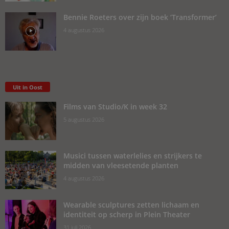
Bennie Roeters over zijn boek ‘Transformer’
4 augustus 2026
Uit in Oost
Films van Studio/K in week 32
5 augustus 2026
Musici tussen waterlelies en strijkers te
midden van vleesetende planten
4 augustus 2026
Wearable sculptures zetten lichaam en
identiteit op scherp in Plein Theater
31 juli 2026