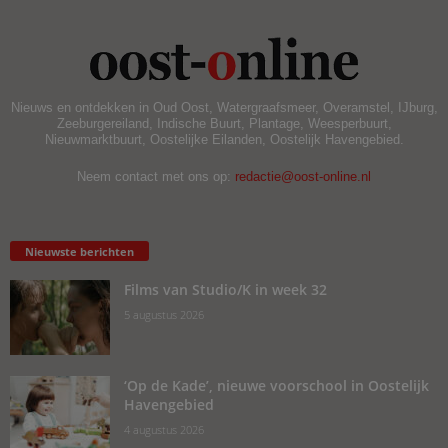
Nieuws en ontdekken in Oud Oost, Watergraafsmeer, Overamstel, IJburg,
Zeeburgereiland, Indische Buurt, Plantage, Weesperbuurt,
Nieuwmarktbuurt, Oostelijke Eilanden, Oostelijk Havengebied.
Neem contact met ons op:
redactie@oost-online.nl
Nieuwste berichten
Films van Studio/K in week 32
5 augustus 2026
‘Op de Kade’, nieuwe voorschool in Oostelijk
Havengebied
4 augustus 2026