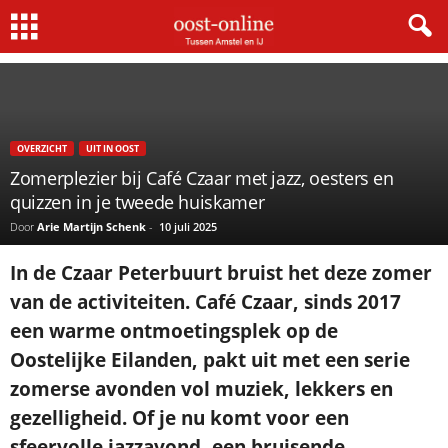
Home
Uit In Oost
Zomerplezier bij Café Czaar met jazz, oesters en quizzen in je tweede...
OVERZICHT
UIT IN OOST
Zomerplezier bij Café Czaar met jazz, oesters en
quizzen in je tweede huiskamer
Door
Arie Martijn Schenk
-
10 juli 2025
In de Czaar Peterbuurt bruist het deze zomer
van de activiteiten. Café Czaar, sinds 2017
een warme ontmoetingsplek op de
Oostelijke Eilanden, pakt uit met een serie
zomerse avonden vol muziek, lekkers en
gezelligheid. Of je nu komt voor een
sfeervolle jazzavond, een bruisende