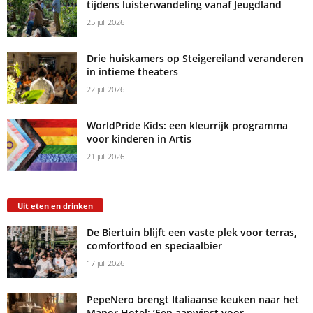
tijdens luisterwandeling vanaf Jeugdland
25 juli 2026
Drie huiskamers op Steigereiland veranderen
in intieme theaters
22 juli 2026
WorldPride Kids: een kleurrijk programma
voor kinderen in Artis
21 juli 2026
Uit eten en drinken
De Biertuin blijft een vaste plek voor terras,
comfortfood en speciaalbier
17 juli 2026
PepeNero brengt Italiaanse keuken naar het
Manor Hotel: ‘Een aanwinst voor...