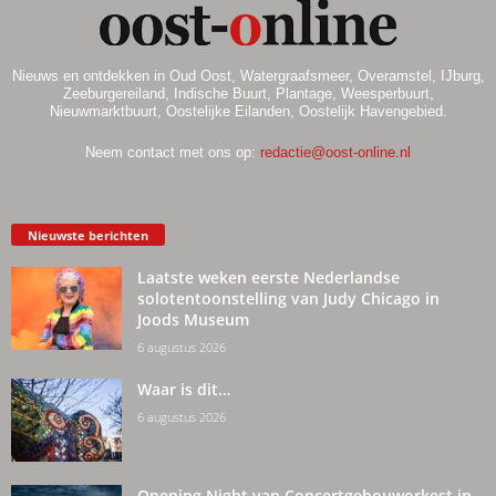
Nieuws en ontdekken in Oud Oost, Watergraafsmeer, Overamstel, IJburg,
Zeeburgereiland, Indische Buurt, Plantage, Weesperbuurt,
Nieuwmarktbuurt, Oostelijke Eilanden, Oostelijk Havengebied.
Neem contact met ons op:
redactie@oost-online.nl
Nieuwste berichten
Laatste weken eerste Nederlandse
solotentoonstelling van Judy Chicago in
Joods Museum
6 augustus 2026
Waar is dit…
6 augustus 2026
Opening Night van Concertgebouworkest in