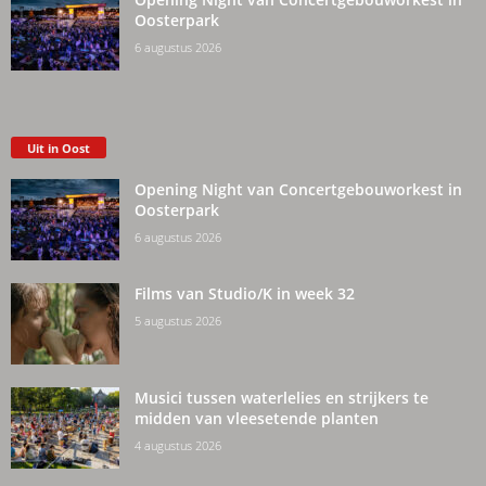
Oosterpark
6 augustus 2026
Uit in Oost
Opening Night van Concertgebouworkest in
Oosterpark
6 augustus 2026
Films van Studio/K in week 32
5 augustus 2026
Musici tussen waterlelies en strijkers te
midden van vleesetende planten
4 augustus 2026