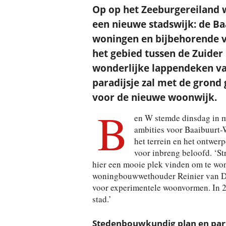
Op op het Zeeburgereiland 
een nieuwe stadswijk: de B
woningen en bijbehorende v
het gebied tussen de Zuider
wonderlijke lappendeken van 
paradijsje zal met de grond
voor de nieuwe woonwijk.
B
en W stemde dinsdag in m
ambities voor Baaibuurt-
het terrein en het ontwer
voor inbreng beloofd. ‘St
hier een mooie plek vinden om te wone
woningbouwwethouder Reinier van Dan
voor experimentele woonvormen. In 2
stad.’
Stedenbouwkundig plan en part