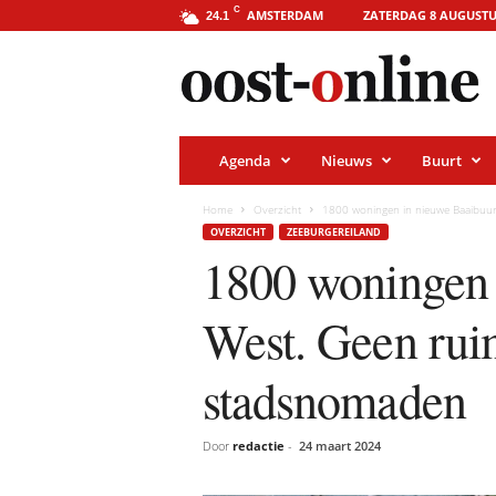
o
C
AMSTERDAM
ZATERDAG 8 AUGUSTU
24.1
o
s
t
-
o
n
l
i
Agenda
Nieuws
Buurt
n
e
.
Home
Overzicht
1800 woningen in nieuwe Baaibuu
a
OVERZICHT
ZEEBURGEREILAND
m
s
1800 woningen 
t
e
r
West. Geen rui
d
a
m
stadsnomaden
Door
redactie
-
24 maart 2024