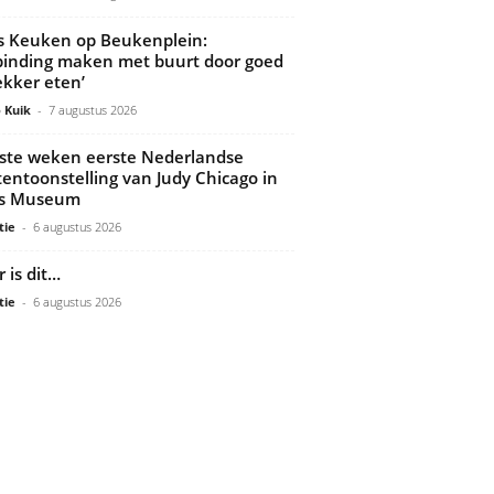
’s Keuken op Beukenplein:
binding maken met buurt door goed
ekker eten’
 Kuik
-
7 augustus 2026
ste weken eerste Nederlandse
tentoonstelling van Judy Chicago in
ds Museum
tie
-
6 augustus 2026
 is dit…
tie
-
6 augustus 2026