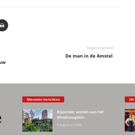
Volgend artikel
De man in de Amstel
euw
Nieuwste berichten
Uit
Bijzonder wonen aan het
Windroosplein
8 augustus 2026