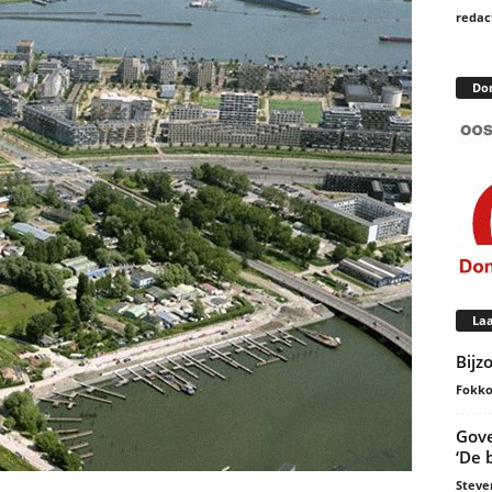
redac
Do
Laa
Bijz
Fokko
Gove
‘De 
Steve