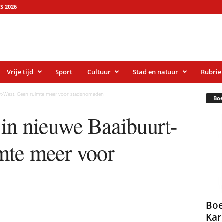
S 2026
Vrije tijd
Sport
Cultuur
Stad en natuur
Rubrie
rt-West. Geen ruimte meer voor stadsnomaden
Bo
in nieuwe Baaibuurt-
mte meer voor
Boe
Kar