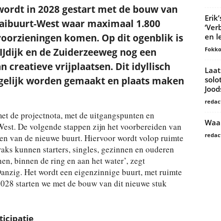
wordt in 2028 gestart met de bouw van
Erik
aaibuurt-West waar maximaal 1.800
‘Ver
en l
oorzieningen komen. Op dit ogenblik is
Fokko
 IJdijk en de Zuiderzeeweg nog een
creatieve vrijplaatsen. Dit idyllisch
Laat
solo
 gelijk worden gemaakt en plaats maken
Joo
redac
et de projectnota, met de uitgangspunten en
Waar
West. De volgende stappen zijn het voorbereiden van
redac
pen van de nieuwe buurt. Hiervoor wordt volop ruimte
raks kunnen starters, singles, gezinnen en ouderen
n, binnen de ring en aan het water’, zegt
zig. Het wordt een eigenzinnige buurt, met ruimte
028 starten we met de bouw van dit nieuwe stuk
icipatie