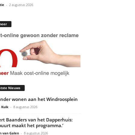
tie
-
2 augustus 2026
neer
tste Nieuws
onder wonen aan het Windroosplein
 Kuik
-
8 augustus 2026
rt Baanders van het Dapperhuis:
buurt maakt het programma.’
n van Galen
-
8 augustus 2026