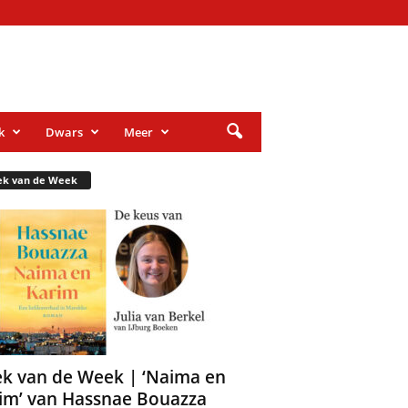
k
Dwars
Meer
ek van de Week
k van de Week | ‘Naima en
im’ van Hassnae Bouazza