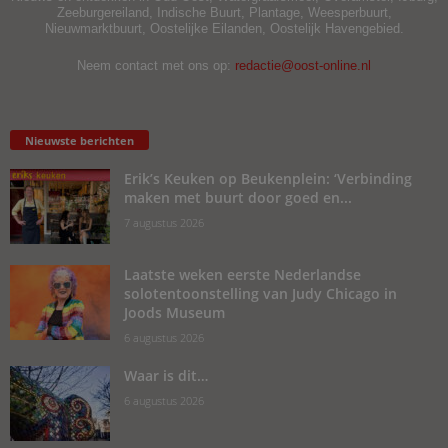
Zeeburgereiland, Indische Buurt, Plantage, Weesperbuurt,
Nieuwmarktbuurt, Oostelijke Eilanden, Oostelijk Havengebied.
Neem contact met ons op:
redactie@oost-online.nl
Nieuwste berichten
Erik’s Keuken op Beukenplein: ‘Verbinding
maken met buurt door goed en...
7 augustus 2026
Laatste weken eerste Nederlandse
solotentoonstelling van Judy Chicago in
Joods Museum
6 augustus 2026
Waar is dit…
6 augustus 2026