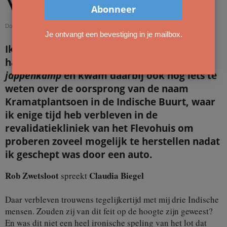
Vernietigd’
Door
redactie
-
24 juli 2019
Je ontvangt een bevestiging in je mailbox.
Ik had een gesprek met Claudia Biegel over
haar boek
Bijna Vernietigd, drie generaties
jappenkamp
en kwam daarbij ook nog iets te
weten over de oorsprong van de naam
Kramatplantsoen in de Indische Buurt, waar
ik enige tijd heb verbleven in de
revalidatiekliniek van het Flevohuis om
proberen zoveel mogelijk te herstellen nadat
ik geschept was door een auto.
Rob Zwetsloot
Claudia Biegel
spreekt
Daar verbleven trouwens tegelijkertijd met mij drie Indische
mensen. Zouden zij van dit feit op de hoogte zijn geweest?
En was dit niet een heel ironische speling van het lot dat