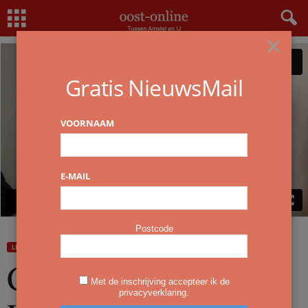
Home
Lezen en schrijven
Claudia Biegel: ‘Bijna Vernietigd’
×
Gratis NieuwsMail
VOORNAAM
E-MAIL
Postcode
LEZEN EN SCHRIJVEN
OVERZICHT
Claudia Biegel: ‘Bijna
Met de inschrijving accepteer ik de
privacyverklaring.