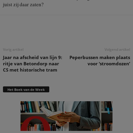
juist zij daar zaten?
Deel
Vorig artikel
Volgend artikel
Jaar na afscheid van lijn 9:
Peperbussen maken plaats
ritje van Betondorp naar
voor ‘stroomdozen’
CS met historische tram
Het Boek van de Week