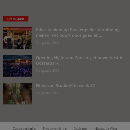
Uit in Oost
Erik’s Keuken op Beukenplein: ‘Verbinding
maken met buurt door goed en...
7 augustus 2026
Opening Night van Concertgebouworkest in
Oosterpark
6 augustus 2026
Films van Studio/K in week 32
5 augustus 2026
Cookie verklaring
Privacy verklaring
Disclaimer
Nieuws uit West