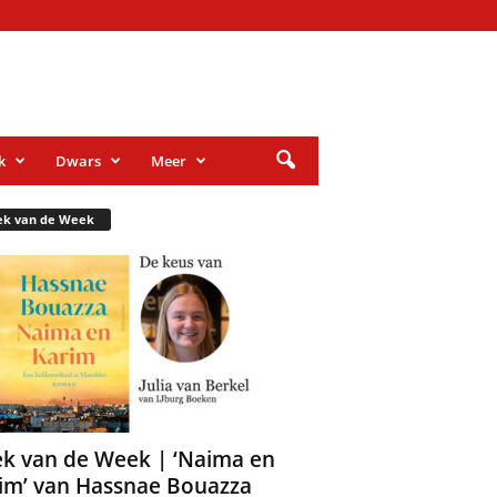
k
Dwars
Meer
ek van de Week
k van de Week | ‘Naima en
im’ van Hassnae Bouazza