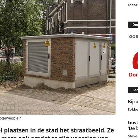
redac
Do
Laa
Bijz
Fokko
Hogewegplein.
Gove
‘De 
plaatsen in de stad het straatbeeld. Ze
Steve