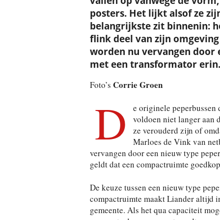
vallen op vanwege de vorm,
posters. Het lijkt alsof ze z
belangrijkste zit binnenin: 
flink deel van zijn omgevin
worden nu vervangen door 
met een transformator erin
Corrie Groen
Foto’s
D
e originele peperbussen d
voldoen niet langer aan 
ze verouderd zijn of omda
Marloes de Vink van net
vervangen door een nieuw type peper
geldt dat een compactruimte goedkoper 
De keuze tussen een nieuw type pepe
compactruimte maakt Liander altijd i
gemeente. Als het qua capaciteit moge