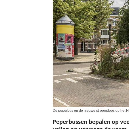
De peperbus en de nieuwe stroomdoos op het 
Peperbussen bepalen op veel 