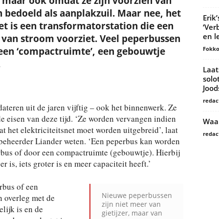
 maar ook omdat ze zijn voorzien van
ijn bedoeld als aanplakzuil. Maar nee, het
Erik
het is een transformatorstation die een
‘Ver
en l
g van stroom voorziet. Veel peperbussen
Fokko
een ‘compactruimte’, een gebouwtje
.
Laat
solo
Joo
redac
ateren uit de jaren vijftig – ook het binnenwerk. Ze
de eisen van deze tijd. ‘Ze worden vervangen indien
Waar
t het elektriciteitsnet moet worden uitgebreid’, laat
redac
beheerder Liander weten. ‘Een peperbus kan worden
bus of door een compactruimte (gebouwtje). Hierbij
is, iets groter is en meer capaciteit heeft.’
rbus of een
Nieuwe peperbussen
n overleg met de
zijn niet meer van
lijk is en de
gietijzer, maar van