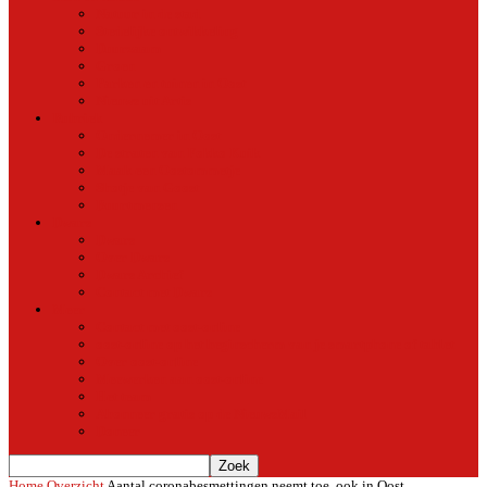
Natuur in de stad
Stedelijke ontwikkeling
Duurzaam
Groen
Parken en tuinen in Oost
Nieuws uit Artis
Rubriek
Ondernemer in Oost
De straten van Fokko Kuik
Maak een Oostommetje
Shotje van Goost
Buurtmensen
Dwars
Dwars
Over Dwars
Dwars Archief
Contact met Dwars
Meer
Contact met oost-online
oost-online op het beginscherm van je smartphone of tablet
Over oost-online
Meewerken aan oost-online
Het team
Abonneer gratis op de NieuwsMail
Doneer
Home
Overzicht
Aantal coronabesmettingen neemt toe, ook in Oost