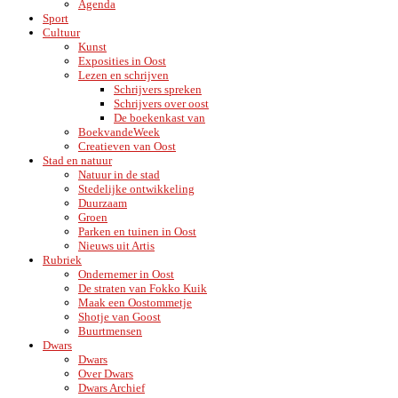
Agenda
Sport
Cultuur
Kunst
Exposities in Oost
Lezen en schrijven
Schrijvers spreken
Schrijvers over oost
De boekenkast van
BoekvandeWeek
Creatieven van Oost
Stad en natuur
Natuur in de stad
Stedelijke ontwikkeling
Duurzaam
Groen
Parken en tuinen in Oost
Nieuws uit Artis
Rubriek
Ondernemer in Oost
De straten van Fokko Kuik
Maak een Oostommetje
Shotje van Goost
Buurtmensen
Dwars
Dwars
Over Dwars
Dwars Archief