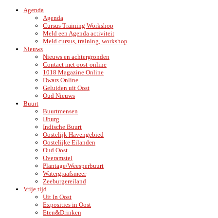
Agenda
Agenda
Cursus Training Workshop
Meld een Agenda activiteit
Meld cursus, training, workshop
Nieuws
Nieuws en achtergronden
Contact met oost-online
1018 Magazine Online
Dwars Online
Geluiden uit Oost
Oud Nieuws
Buurt
Buurtmensen
IJburg
Indische Buurt
Oostelijk Havengebied
Oostelijke Eilanden
Oud Oost
Overamstel
Plantage/Weesperbuurt
Watergraafsmeer
Zeeburgereiland
Vrije tijd
Uit In Oost
Exposities in Oost
Eten&Drinken