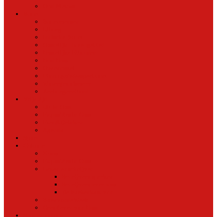
Oud Nieuws
Buurt
Buurtmensen
IJburg
Indische Buurt
Oostelijk Havengebied
Oostelijke Eilanden
Oud Oost
Overamstel
Plantage/Weesperbuurt
Watergraafsmeer
Zeeburgereiland
Vrije tijd
Uit In Oost
Exposities in Oost
Eten&Drinken
Agenda
Sport
Cultuur
Kunst
Exposities in Oost
Lezen en schrijven
Schrijvers spreken
Schrijvers over oost
De boekenkast van
BoekvandeWeek
Creatieven van Oost
Stad en natuur