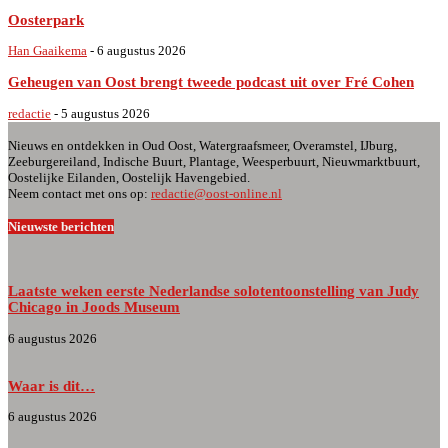
Oosterpark
Han Gaaikema
-
6 augustus 2026
Geheugen van Oost brengt tweede podcast uit over Fré Cohen
redactie
-
5 augustus 2026
Nieuws en ontdekken in Oud Oost, Watergraafsmeer, Overamstel, IJburg,
Zeeburgereiland, Indische Buurt, Plantage, Weesperbuurt, Nieuwmarktbuurt,
Oostelijke Eilanden, Oostelijk Havengebied.
Neem contact met ons op:
redactie@oost-online.nl
Nieuwste berichten
Laatste weken eerste Nederlandse solotentoonstelling van Judy
Chicago in Joods Museum
6 augustus 2026
Waar is dit…
6 augustus 2026