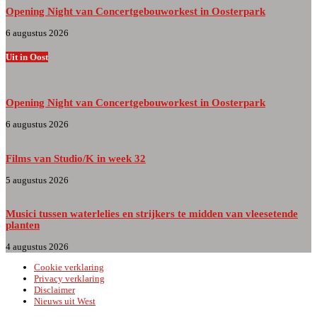
Opening Night van Concertgebouworkest in Oosterpark
6 augustus 2026
Uit in Oost
Opening Night van Concertgebouworkest in Oosterpark
6 augustus 2026
Films van Studio/K in week 32
5 augustus 2026
Musici tussen waterlelies en strijkers te midden van vleesetende
planten
4 augustus 2026
Cookie verklaring
Privacy verklaring
Disclaimer
Nieuws uit West