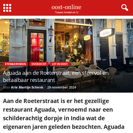
Home
Uit In Oost
Aguada aan de Roeterstraat, een sfeervol en betaalbaar restaurant
ETEN&DRINKEN
OVERZICHT
UIT IN OOST
Aguada aan de Roeterstraat, een sfeervol en
betaalbaar restaurant
Door
Arie Martijn Schenk
-
29 november 2024
Aan de Roeterstraat is er het gezellige
restaurant Aguada, vernoemd naar een
schilderachtig dorpje in India wat de
eigenaren jaren geleden bezochten. Aguada