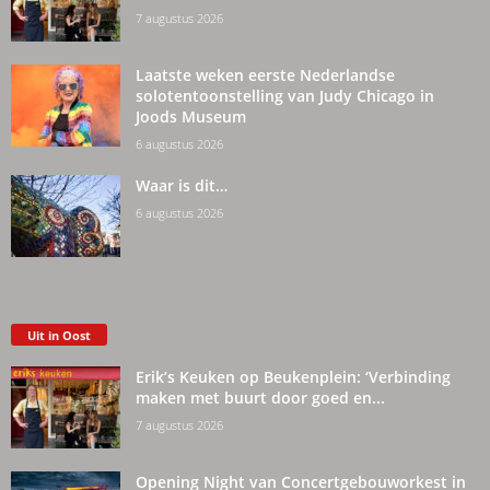
7 augustus 2026
Laatste weken eerste Nederlandse
solotentoonstelling van Judy Chicago in
Joods Museum
6 augustus 2026
Waar is dit…
6 augustus 2026
Uit in Oost
Erik’s Keuken op Beukenplein: ‘Verbinding
maken met buurt door goed en...
7 augustus 2026
Opening Night van Concertgebouworkest in