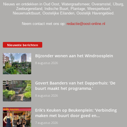
Nieuws en ontdekken in Oud Oost, Watergraafsmeer, Overamstel, IJburg,
Zeeburgereiland, Indische Buurt, Plantage, Weesperbuurt,
Nieuwmarktbuurt, Oostelijke Eilanden, Oostelijk Havengebied.
Neem contact met ons op:
redactie@oost-online.nl
Nieuwste berichten
Bijzonder wonen aan het Windroosplein
8 augustus 2026
Govert Baanders van het Dapperhuis: ‘De
buurt maakt het programma.’
8 augustus 2026
Erik’s Keuken op Beukenplein: ‘Verbinding
maken met buurt door goed en...
7 augustus 2026