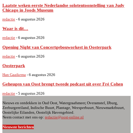
Laatste weken eerste Nederlandse solotentoonstelling van Judy
Chicago in Joods Museum
redactie
-
6 augustus 2026
Waar is dit…
redactie
-
6 augustus 2026
Opening Night van Concertgebouworkest in Oosterpark
redactie
-
6 augustus 2026
Oosterpark
Han Gaaikema
-
6 augustus 2026
Geheugen van Oost brengt tweede podcast uit over Fré Cohen
redactie
-
5 augustus 2026
Nieuws en ontdekken in Oud Oost, Watergraafsmeer, Overamstel, IJburg,
Zeeburgereiland, Indische Buurt, Plantage, Weesperbuurt, Nieuwmarktbuurt,
Oostelijke Eilanden, Oostelijk Havengebied.
Neem contact met ons op:
redactie@oost-online.nl
Nieuwste berichten