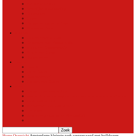
Natuur in de stad
Stedelijke ontwikkeling
Duurzaam
Groen
Parken en tuinen in Oost
Nieuws uit Artis
Rubriek
Ondernemer in Oost
De straten van Fokko Kuik
Maak een Oostommetje
Shotje van Goost
Buurtmensen
Dwars
Dwars
Over Dwars
Dwars Archief
Contact met Dwars
Meer
Contact met oost-online
oost-online op het beginscherm van je smartphone of tablet
Over oost-online
Meewerken aan oost-online
Het team
Abonneer gratis op de NieuwsMail
Doneer
Home
Overzicht
Amsterdams kleinste park weggevaagd met bulldozers