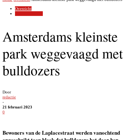
Overzicht
Watergraafsmeer
Amsterdams kleinste
park weggevaagd met
bulldozers
Door
redactie
-
21 februari 2023
0
Bewoners van de Laplacestraat werden vanochtend
opgeschrikt toen bleek dat
bulldozers het door hen