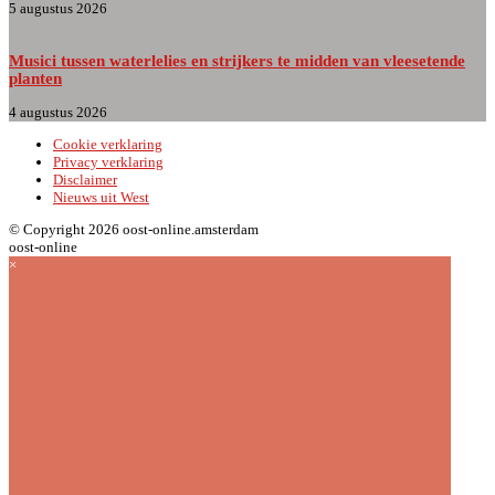
5 augustus 2026
Musici tussen waterlelies en strijkers te midden van vleesetende
planten
4 augustus 2026
Cookie verklaring
Privacy verklaring
Disclaimer
Nieuws uit West
© Copyright 2026 oost-online.amsterdam
oost-online
×