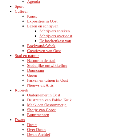
Agenda
Sport
Cultuur
Kunst
Exposities in Oost
Lezen en schrijven
Schrijvers spreken
Schrijvers over oost
De boekenkast van
BoekvandeWeek
Creatieven van Oost
Stad en natuur
Natuur in de stad
Stedelijke ontwikkeling
Duurzaam
Groen
Parken en tuinen in Oost
Nieuws uit Artis
Rubriek
Ondernemer in Oost
De straten van Fokko Kuik
Maak een Oostommetje
Shotje van Goost
Buurtmensen
Dwars
Dwars
Over Dwars
Dwars Archief