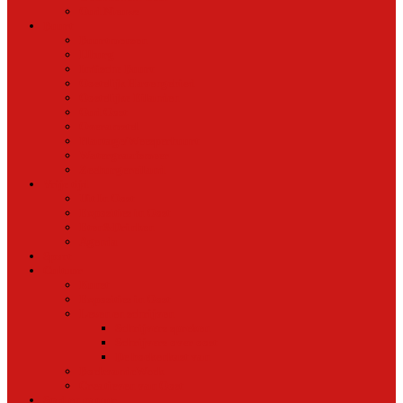
Oud Nieuws
Buurt
Buurtmensen
IJburg
Indische Buurt
Oostelijk Havengebied
Oostelijke Eilanden
Oud Oost
Overamstel
Plantage/Weesperbuurt
Watergraafsmeer
Zeeburgereiland
Vrije tijd
Uit In Oost
Exposities in Oost
Eten&Drinken
Agenda
Sport
Cultuur
Kunst
Exposities in Oost
Lezen en schrijven
Schrijvers spreken
Schrijvers over oost
De boekenkast van
BoekvandeWeek
Creatieven van Oost
Stad en natuur