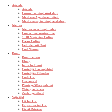
Agenda
Agenda
Cursus Training Workshop
Meld een Agenda activiteit
Meld cursus, training, workshop
Nieuws
Nieuws en achtergronden
Contact met oost-online
1018 Magazine Online
Dwars Online
Geluiden uit Oost
Oud Nieuws
Buurt
Buurtmensen
IJburg
Indische Buurt
Oostelijk Havengebied
Oostelijke Eilanden
Oud Oost
Overamstel
Plantage/Weesperbuurt
Watergraafsmeer
Zeeburgereiland
Vrije tijd
Uit In Oost
Exposities in Oost
Eten&Drinken