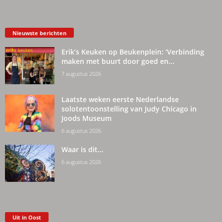
Nieuwste berichten
Erik’s Keuken op Beukenplein: ‘Verbinding
maken met buurt door goed en...
7 augustus 2026
Laatste weken eerste Nederlandse
solotentoonstelling van Judy Chicago in
Joods Museum
6 augustus 2026
Waar is dit…
6 augustus 2026
Uit in Oost