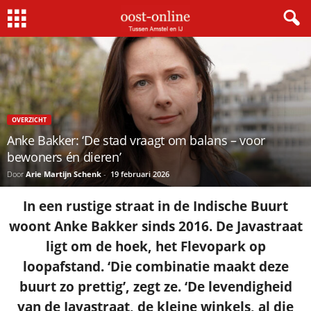
×
Gratis NieuwsMail
OVERZICHT
VOORNAAM
Anke Bakker: ‘De stad vraagt om balans – voor
bewoners én dieren’
Door
Arie Martijn Schenk
-
19 februari 2026
E-MAIL
In een rustige straat in de Indische Buurt
woont Anke Bakker sinds 2016. De Javastraat
Postcode
ligt om de hoek, het Flevopark op
loopafstand. ‘Die combinatie maakt deze
buurt zo prettig’, zegt ze. ‘De levendigheid
Met de inschrijving accepteer ik de
privacyverklaring.
van de Javastraat, de kleine winkels, al die