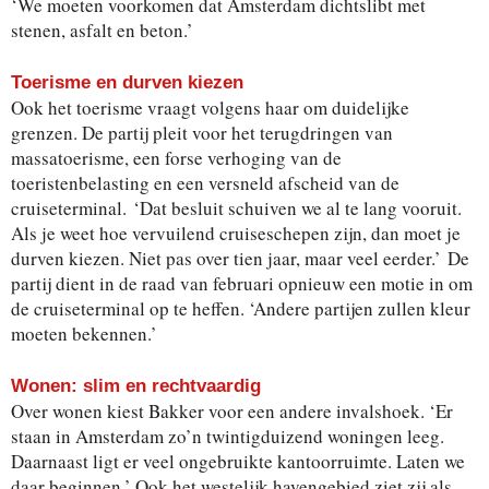
‘We moeten voorkomen dat Amsterdam dichtslibt met
stenen, asfalt en beton.’
Toerisme en durven kiezen
Ook het toerisme vraagt volgens haar om duidelijke
grenzen. De partij pleit voor het terugdringen van
massatoerisme, een forse verhoging van de
toeristenbelasting en een versneld afscheid van de
cruiseterminal. ‘Dat besluit schuiven we al te lang vooruit.
Als je weet hoe vervuilend cruiseschepen zijn, dan moet je
durven kiezen. Niet pas over tien jaar, maar veel eerder.’ De
partij dient in de raad van februari opnieuw een motie in om
de cruiseterminal op te heffen. ‘Andere partijen zullen kleur
moeten bekennen.’
Wonen: slim en rechtvaardig
Over wonen kiest Bakker voor een andere invalshoek. ‘Er
staan in Amsterdam zo’n twintigduizend woningen leeg.
Daarnaast ligt er veel ongebruikte kantoorruimte. Laten we
daar beginnen.’ Ook het westelijk havengebied ziet zij als