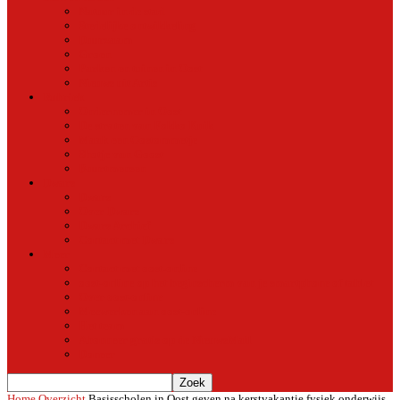
Natuur in de stad
Stedelijke ontwikkeling
Duurzaam
Groen
Parken en tuinen in Oost
Nieuws uit Artis
Rubriek
Ondernemer in Oost
De straten van Fokko Kuik
Maak een Oostommetje
Shotje van Goost
Buurtmensen
Dwars
Dwars
Over Dwars
Dwars Archief
Contact met Dwars
Meer
Contact met oost-online
oost-online op het beginscherm van je smartphone of tablet
Over oost-online
Meewerken aan oost-online
Het team
Abonneer gratis op de NieuwsMail
Doneer
Home
Overzicht
Basisscholen in Oost geven na kerstvakantie fysiek onderwijs