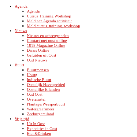
Agenda
Agenda
Cursus Training Workshop
Meld een Agenda activiteit
Meld cursus, training, workshop
Nieuws
Nieuws en achtergronden
Contact met oost-online
1018 Magazine Online
Dwars Online
Geluiden uit Oost
Oud Nieuws
Buurt
Buurtmensen
IJburg
Indische Buurt
Oostelijk Havengebied
Oostelijke Eilanden
Oud Oost
Overamstel
Plantage/Weesperbuurt
Watergraafsmeer
Zeeburgereiland
Vrije tijd
Uit In Oost
Exposities in Oost
Eten&Drinken