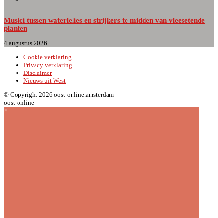
Musici tussen waterlelies en strijkers te midden van vleesetende
planten
4 augustus 2026
Cookie verklaring
Privacy verklaring
Disclaimer
Nieuws uit West
© Copyright 2026 oost-online.amsterdam
oost-online
×