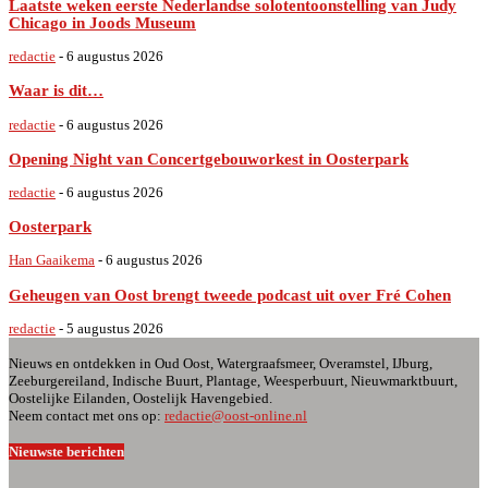
Laatste weken eerste Nederlandse solotentoonstelling van Judy
Chicago in Joods Museum
redactie
-
6 augustus 2026
Waar is dit…
redactie
-
6 augustus 2026
Opening Night van Concertgebouworkest in Oosterpark
redactie
-
6 augustus 2026
Oosterpark
Han Gaaikema
-
6 augustus 2026
Geheugen van Oost brengt tweede podcast uit over Fré Cohen
redactie
-
5 augustus 2026
Nieuws en ontdekken in Oud Oost, Watergraafsmeer, Overamstel, IJburg,
Zeeburgereiland, Indische Buurt, Plantage, Weesperbuurt, Nieuwmarktbuurt,
Oostelijke Eilanden, Oostelijk Havengebied.
Neem contact met ons op:
redactie@oost-online.nl
Nieuwste berichten