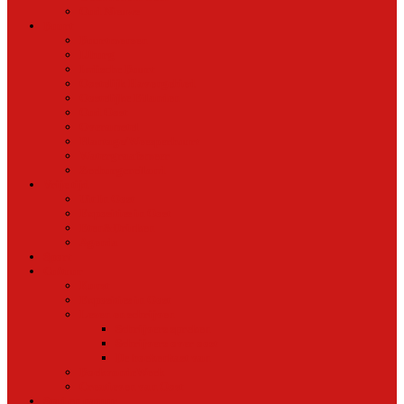
Oud Nieuws
Buurt
Buurtmensen
IJburg
Indische Buurt
Oostelijk Havengebied
Oostelijke Eilanden
Oud Oost
Overamstel
Plantage/Weesperbuurt
Watergraafsmeer
Zeeburgereiland
Vrije tijd
Uit In Oost
Exposities in Oost
Eten&Drinken
Agenda
Sport
Cultuur
Kunst
Exposities in Oost
Lezen en schrijven
Schrijvers spreken
Schrijvers over oost
De boekenkast van
BoekvandeWeek
Creatieven van Oost
Stad en natuur