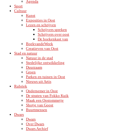
Agenda
Sport
Cultuur
Kunst
Exposities in Oost
Lezen en schrijven
Schrijvers spreken
Schrijvers over oost
De boekenkast van
BoekvandeWeek
Creatieven van Oost
Stad en natuur
Natuur in de stad
Stedelijke ontwikkeling
Duurzaam
Groen
Parken en tuinen in Oost
Nieuws uit Artis
Rubriek
Ondernemer in Oost
De straten van Fokko Kuik
Maak een Oostommetje
Shotje van Goost
Buurtmensen
Dwars
Dwars
Over Dwars
Dwars Archief