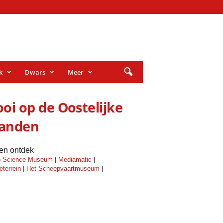
k
Dwars
Meer
oi op de Oostelijke
landen
 en ontdek
 Science Museum
|
Mediamatic
|
eterrein
|
Het Scheepvaartmuseum
|