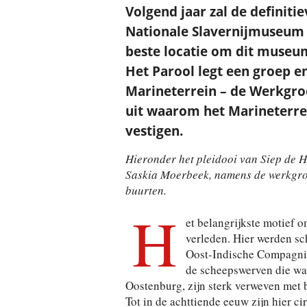
Volgend jaar zal de definiti
Nationale Slavernij­museum 
beste locatie om dit museum 
Het Parool legt een groep e
Marineterrein – de Werkgro
uit waarom het Marineterre
vestigen.
Hieronder het pleidooi van Siep de 
Saskia Moerbeek, namens de werkgro
buurten.
H
et belangrijkste motief o
verleden. Hier werden s
Oost-Indische Compagnie
de scheepswerven die wa
Oostenburg, zijn sterk verweven met b
Tot in de achttiende eeuw zijn hier 