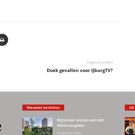
Volgend artikel
Doek gevallen voor IJburgTV?
Nieuwste berichten
Uit
Bijzonder wonen aan het
Windroosplein
8 augustus 2026