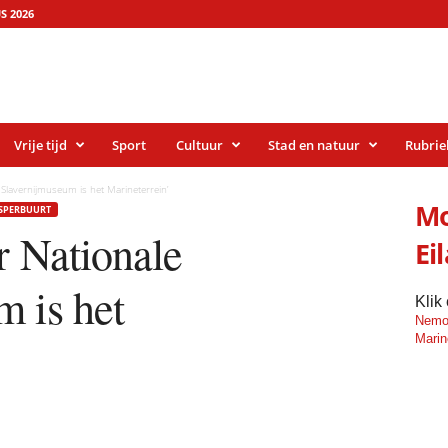
S 2026
Vrije tijd
Sport
Cultuur
Stad en natuur
Rubrie
 Slavernijmuseum is het Marineterrein’
Mo
SPERBUURT
r Nationale
Ei
m is het
Klik
Nemo
Marin