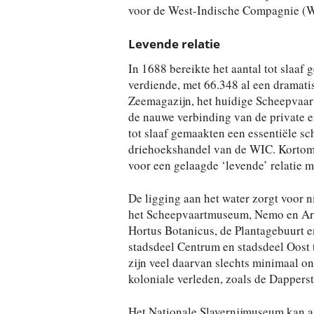
voor de West-Indische Compagnie (
Levende relatie
In 1688 bereikte het aantal tot slaa
verdiende, met 66.348 al een dramat
Zeemagazijn, het huidige Scheepvaart
de nauwe verbinding van de private e
tot slaaf gemaakten een essentiële sc
driehoekshandel van de WIC. Kortom,
voor een gelaagde ‘levende’ relatie me
De ligging aan het water zorgt voor 
het Scheepvaartmuseum, Nemo en Arca
Hortus Botanicus, de Plantagebuurt e
stadsdeel Centrum en stadsdeel Oost ta
zijn veel daarvan slechts minimaal on
koloniale verleden, zoals de Dapperstr
Het Nationale Slavernijmuseum kan a