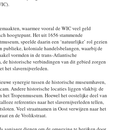
WIC).
f gemaakten, waarmee vooral de WIC veel geld
isch hoogtepunt. Het uit 1656 stammende
museum, speelde daarin een ‘natuurlijke’ rol gezien
n publieke, koloniale handelsbelangen, waarbij de
hakel vormden in de trans-Atlantische
 de historische verbindingen van dit gebied zorgen
t het slavernijverleden.
nieuwe synergie tussen de historische museumhaven,
m. Andere historische locaties liggen vlakbij: de
n het Tropenmuseum. Hoewel het oostelijke deel van
lloze referenties naar het slavernijverleden tellen,
tsloten. Veel straatnamen in Oost verwijzen naar het
aat en de Vrolikstraat.
ls aanjager dienen om de omgeving te herijken door