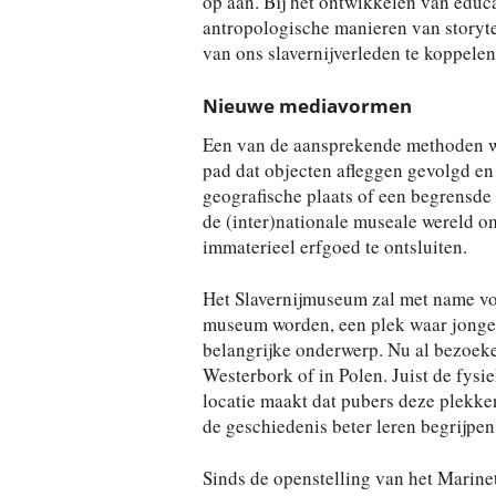
op aan. Bij het ontwikkelen van edu
antropologische manieren van storyt
van ons slavernijverleden te koppelen
Nieuwe mediavormen
Een van de aansprekende methoden wo
pad dat objecten afleggen gevolgd en 
geografische plaats of een begrensde 
de (inter)nationale museale wereld 
immaterieel erfgoed te ontsluiten.
Het Slavernijmuseum zal met name voo
museum worden, een plek waar jonger
belangrijke onderwerp. Nu al bezoeke
Westerbork of in Polen. Juist de fysi
locatie maakt dat pubers deze plekke
de geschiedenis beter leren begrijpen
Sinds de openstelling van het Marinet