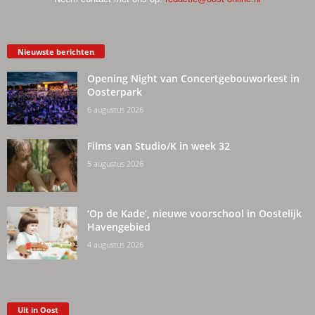
Nieuwste berichten
Opening Night van Concertgebouworkest in
Oosterpark
6 augustus 2026
Films van Studio/K in week 32
5 augustus 2026
‘Op de Kade’, nieuwe voorschool in Oostelijk
Havengebied
4 augustus 2026
Uit in Oost