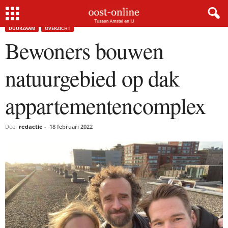
Home
Duurzaam
Bewoners bouwen natuurgebied op dak appartementencomplex
DUURZAAM
OVERZICHT
Bewoners bouwen
natuurgebied op dak
appartementencomplex
Door
redactie
-
18 februari 2022