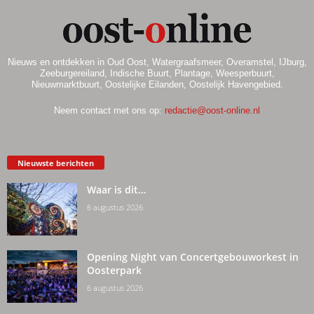
Nieuws en ontdekken in Oud Oost, Watergraafsmeer, Overamstel, IJburg,
Zeeburgereiland, Indische Buurt, Plantage, Weesperbuurt,
Nieuwmarktbuurt, Oostelijke Eilanden, Oostelijk Havengebied.
Neem contact met ons op:
redactie@oost-online.nl
Nieuwste berichten
Waar is dit…
6 augustus 2026
Opening Night van Concertgebouworkest in
Oosterpark
6 augustus 2026