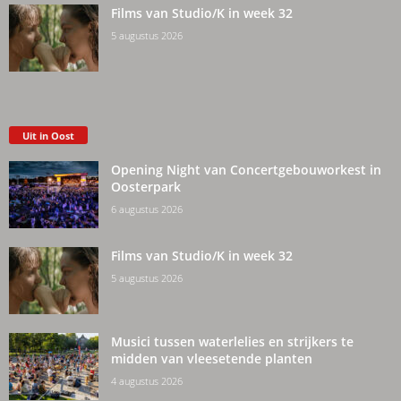
Films van Studio/K in week 32
5 augustus 2026
Uit in Oost
Opening Night van Concertgebouworkest in
Oosterpark
6 augustus 2026
Films van Studio/K in week 32
5 augustus 2026
Musici tussen waterlelies en strijkers te
midden van vleesetende planten
4 augustus 2026