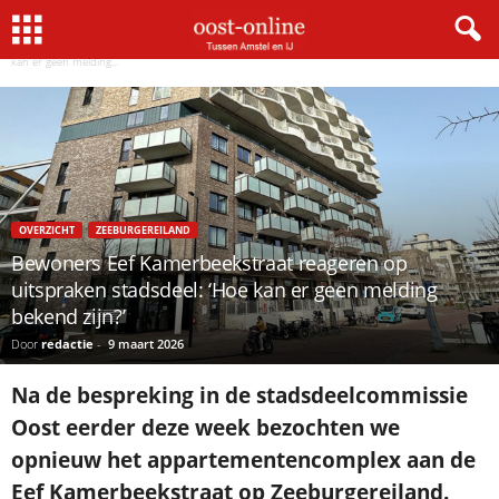
Home
Overzicht
Bewoners Eef Kamerbeekstraat reageren op uitspraken stadsdeel: ‘Hoe
429 Too Many Requests
×
kan er geen melding...
nginx
OVERZICHT
ZEEBURGEREILAND
Bewoners Eef Kamerbeekstraat reageren op
uitspraken stadsdeel: ‘Hoe kan er geen melding
bekend zijn?’
Door
redactie
-
9 maart 2026
Na de bespreking in de stadsdeelcommissie
Oost eerder deze week bezochten we
opnieuw het appartementencomplex aan de
Eef Kamerbeekstraat op Zeeburgereiland.