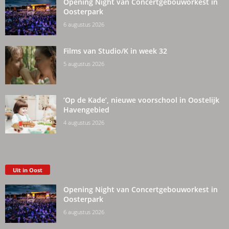
Opening Night van Concertgebouworkest in
Oosterpark
6 augustus 2026
Films van Studio/K in week 32
5 augustus 2026
‘Op de Kade’, nieuwe voorschool in Oostelijk
Havengebied
4 augustus 2026
Uit in Oost
Opening Night van Concertgebouworkest in
Oosterpark
6 augustus 2026