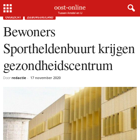
Home
Overzicht
Bewoners Sportheldenbuurt krijgen gezondheidscentrum
OVERZICHT
ZEEBURGEREILAND
Bewoners
Sportheldenbuurt krijgen
gezondheidscentrum
Door
redactie
-
17 november 2020