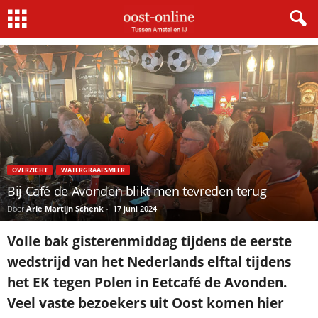
Home
Overzicht
Bij Café de Avonden blikt men tevreden terug
OVERZICHT
WATERGRAAFSMEER
Bij Café de Avonden blikt men tevreden terug
Door
Arie Martijn Schenk
-
17 juni 2024
Volle bak gisterenmiddag tijdens de eerste
wedstrijd van het Nederlands elftal tijdens
het EK tegen Polen in Eetcafé de Avonden.
Veel vaste bezoekers uit Oost komen hier