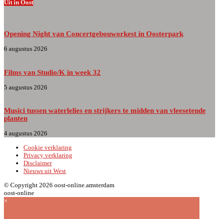
Uit in Oost
Opening Night van Concertgebouworkest in Oosterpark
6 augustus 2026
Films van Studio/K in week 32
5 augustus 2026
Musici tussen waterlelies en strijkers te midden van vleesetende
planten
4 augustus 2026
Cookie verklaring
Privacy verklaring
Disclaimer
Nieuws uit West
© Copyright 2026 oost-online.amsterdam
oost-online
×