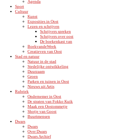
Agenda
Sport
Cultuur
Kunst
Exposities in Oost
Lezen en schrijven
Schrijvers spreken
Schrijvers over oost
De boekenkast van
BoekvandeWeek
Creatieven van Oost
Stad en natuur
Natuur in de stad
Stedelijke ontwikkeling
Duurzaam
Groen
Parken en tuinen in Oost
Nieuws uit Artis
Rubriek
Ondernemer in Oost
De straten van Fokko Kuik
Maak een Oostommetje
Shotje van Goost
Buurtmensen
Dwars
Dwars
Over Dwars
Dwars Archief