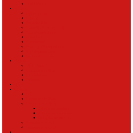
Oud Nieuws
Buurt
Buurtmensen
IJburg
Indische Buurt
Oostelijk Havengebied
Oostelijke Eilanden
Oud Oost
Overamstel
Plantage/Weesperbuurt
Watergraafsmeer
Zeeburgereiland
Vrije tijd
Uit In Oost
Exposities in Oost
Eten&Drinken
Agenda
Sport
Cultuur
Kunst
Exposities in Oost
Lezen en schrijven
Schrijvers spreken
Schrijvers over oost
De boekenkast van
BoekvandeWeek
Creatieven van Oost
Stad en natuur