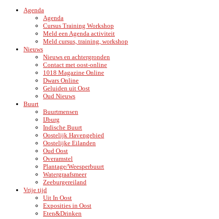
Agenda
Agenda
Cursus Training Workshop
Meld een Agenda activiteit
Meld cursus, training, workshop
Nieuws
Nieuws en achtergronden
Contact met oost-online
1018 Magazine Online
Dwars Online
Geluiden uit Oost
Oud Nieuws
Buurt
Buurtmensen
IJburg
Indische Buurt
Oostelijk Havengebied
Oostelijke Eilanden
Oud Oost
Overamstel
Plantage/Weesperbuurt
Watergraafsmeer
Zeeburgereiland
Vrije tijd
Uit In Oost
Exposities in Oost
Eten&Drinken