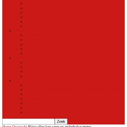
Natuur in de stad
Stedelijke ontwikkeling
Duurzaam
Groen
Parken en tuinen in Oost
Nieuws uit Artis
Rubriek
Ondernemer in Oost
De straten van Fokko Kuik
Maak een Oostommetje
Shotje van Goost
Buurtmensen
Dwars
Dwars
Over Dwars
Dwars Archief
Contact met Dwars
Meer
Contact met oost-online
oost-online op het beginscherm van je smartphone of tablet
Over oost-online
Meewerken aan oost-online
Het team
Abonneer gratis op de NieuwsMail
Doneer
Home
Overzicht
Bijna alles kan weer op anderhalve meter