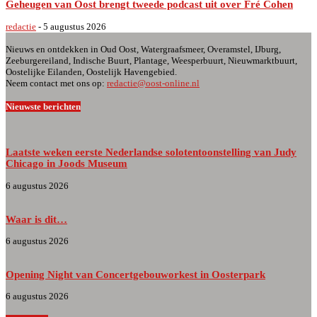
Geheugen van Oost brengt tweede podcast uit over Fré Cohen
redactie
-
5 augustus 2026
Nieuws en ontdekken in Oud Oost, Watergraafsmeer, Overamstel, IJburg,
Zeeburgereiland, Indische Buurt, Plantage, Weesperbuurt, Nieuwmarktbuurt,
Oostelijke Eilanden, Oostelijk Havengebied.
Neem contact met ons op:
redactie@oost-online.nl
Nieuwste berichten
Laatste weken eerste Nederlandse solotentoonstelling van Judy
Chicago in Joods Museum
6 augustus 2026
Waar is dit…
6 augustus 2026
Opening Night van Concertgebouworkest in Oosterpark
6 augustus 2026