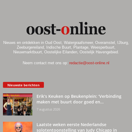
Nieuws en ontdekken in Oud Oost, Watergraafsmeer, Overamstel, IJburg,
Zeeburgereiland, Indische Buurt, Plantage, Weesperbuurt,
Nieuwmarktbuurt, Oostelijke Eilanden, Oostelijk Havengebied.
Neem contact met ons op:
redactie@oost-online.nl
Nieuwste berichten
Erik’s Keuken op Beukenplein: ‘Verbinding
maken met buurt door goed en...
7 augustus 2026
Laatste weken eerste Nederlandse
solotentoonstelling van Judy Chicago in