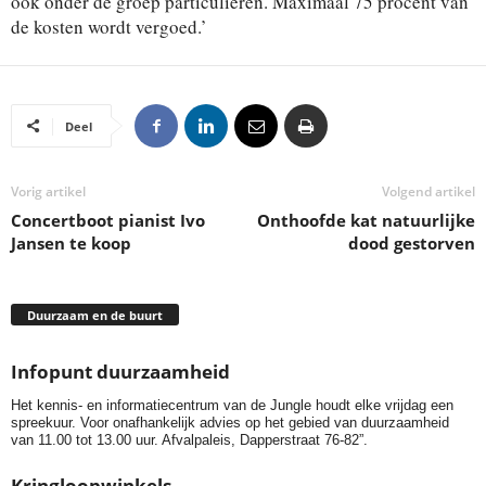
ook onder de groep particulieren. Maximaal 75 procent van
de kosten wordt vergoed.’
Deel
Vorig artikel
Volgend artikel
Concertboot pianist Ivo
Onthoofde kat natuurlijke
Jansen te koop
dood gestorven
Duurzaam en de buurt
Infopunt duurzaamheid
Het kennis- en informatiecentrum van de Jungle houdt elke vrijdag een
spreekuur. Voor onafhankelijk advies op het gebied van duurzaamheid
van 11.00 tot 13.00 uur. Afvalpaleis, Dapperstraat 76-82”.
Kringloopwinkels