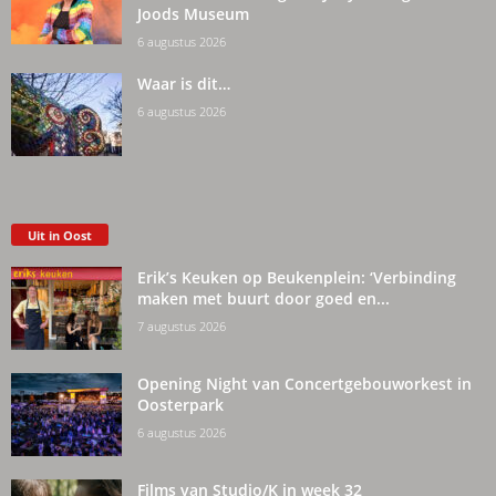
Joods Museum
6 augustus 2026
Waar is dit…
6 augustus 2026
Uit in Oost
Erik’s Keuken op Beukenplein: ‘Verbinding
maken met buurt door goed en...
7 augustus 2026
Opening Night van Concertgebouworkest in
Oosterpark
6 augustus 2026
Films van Studio/K in week 32