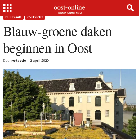
Home
Duurzaam
Blauw-groene daken beginnen in Oost
DUURZAAM
OVERZICHT
Blauw-groene daken
beginnen in Oost
Door
redactie
-
2 april 2020