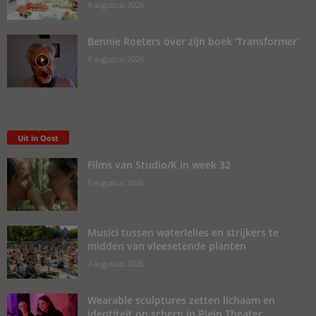
4 augustus 2026
Bennie Roeters over zijn boek ‘Transformer’
4 augustus 2026
Uit in Oost
Films van Studio/K in week 32
5 augustus 2026
Musici tussen waterlelies en strijkers te
midden van vleesetende planten
4 augustus 2026
Wearable sculptures zetten lichaam en
identiteit op scherp in Plein Theater