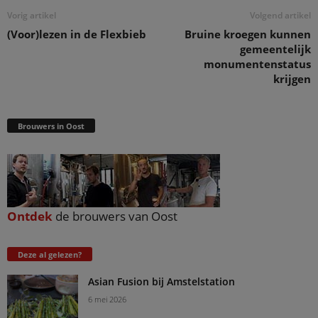
Vorig artikel
Volgend artikel
(Voor)lezen in de Flexbieb
Bruine kroegen kunnen
gemeentelijk
monumentenstatus
krijgen
Brouwers in Oost
Ontdek
de brouwers van Oost
Deze al gelezen?
Asian Fusion bij Amstelstation
6 mei 2026