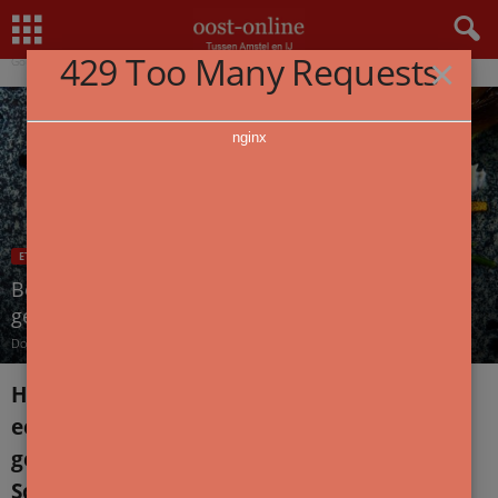
Home
Eten&Drinken
Boek chef-kok Het Scheepvaartmuseum is genomineerd voor Het
429 Too Many Requests
×
Gouden Kookboek
nginx
ETEN&DRINKEN
LEZEN EN SCHRIJVEN
OVERZICHT
Boek chef-kok Het Scheepvaartmuseum is
genomineerd voor Het Gouden Kookboek
Door
redactie
-
9 november 2023
Het gebeurt niet vaak dat een museum met
een kookboek komt. Maar, omdat de
gerechten uit de keuken van Het
Scheepvaartmuseum net zo goed iets over