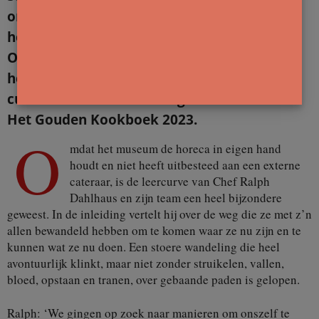
onze Nederlandse geschiedenis vertellen als
het museum zelf, is het kookboek ‘Nieuwe
Oogst’ van de chef-kok Ralph Dahlhaus van
het museum toch een logische stap. Het
culinaire meesterwerk is genomineerd voor
Het Gouden Kookboek 2023.
O
mdat het museum de horeca in eigen hand
houdt en niet heeft uitbesteed aan een externe
cateraar, is de leercurve van Chef Ralph
Dahlhaus en zijn team een heel bijzondere
geweest. In de inleiding vertelt hij over de weg die ze met z’n
allen bewandeld hebben om te komen waar ze nu zijn en te
kunnen wat ze nu doen. Een stoere wandeling die heel
avontuurlijk klinkt, maar niet zonder struikelen, vallen,
bloed, opstaan en tranen, over gebaande paden is gelopen.
Ralph: ‘We gingen op zoek naar manieren om onszelf te