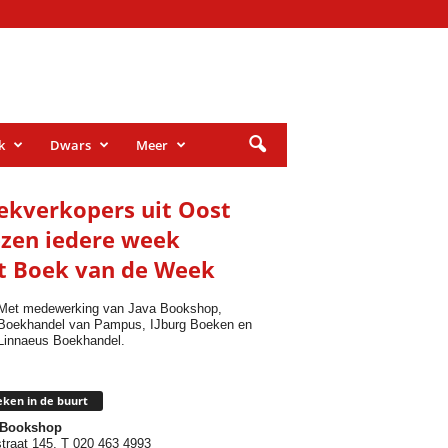
k
Dwars
Meer
ekverkopers uit Oost
ezen iedere week
t Boek van de Week
Met medewerking van Java Bookshop,
Boekhandel van Pampus, IJburg Boeken en
Linnaeus Boekhandel.
ken in de buurt
 Bookshop
traat 145, T 020 463 4993