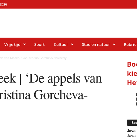
2026
Vrije tijd
Sport
Cultuur
Stad en natuur
Rubrie
els van Moskou’ van Kristina Gorcheva-Newberry
Bo
ek | ‘De appels van
ki
He
istina Gorcheva-
Boe
Java
Javas