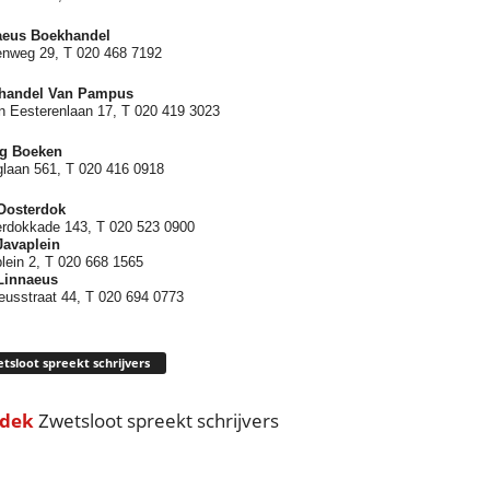
aeus Boekhandel
nweg 29, T 020 468 7192
handel Van Pampus
n Eesterenlaan 17, T 020 419 3023
rg Boeken
glaan 561, T 020 416 0918
Oosterdok
rdokkade 143, T 020 523 0900
Javaplein
lein 2, T 020 668 1565
Linnaeus
eusstraat 44, T 020 694 0773
tsloot spreekt schrijvers
dek
Zwetsloot spreekt schrijvers