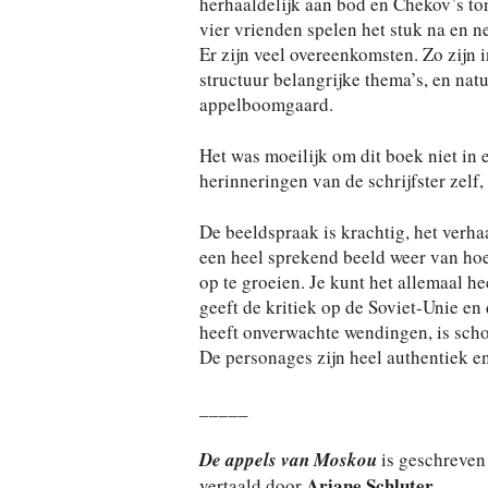
herhaaldelijk aan bod en Chekov’s ton
vier vrienden spelen het stuk na en n
Er zijn veel overeenkomsten. Zo zijn 
structuur belangrijke thema’s, en natu
appelboomgaard.
Het was moeilijk om dit boek niet in e
herinneringen van de schrijfster zelf, 
De beeldspraak is krachtig, het verha
een heel sprekend beeld weer van hoe
op te groeien. Je kunt het allemaal h
geeft de kritiek op de Soviet-Unie en 
heeft onverwachte wendingen, is schokk
De personages zijn heel authentiek en
_____
De appels van Moskou
is geschreven
Ariane Schluter
vertaald door