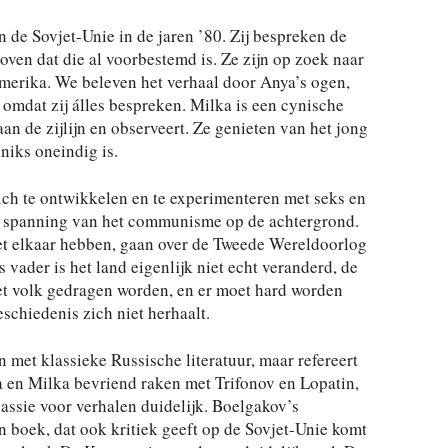
n de Sovjet-Unie in de jaren ’80. Zij bespreken de
oven dat die al voorbestemd is. Ze zijn op zoek naar
merika. We beleven het verhaal door Anya’s ogen,
 omdat zij álles bespreken. Milka is een cynische
aan de zijlijn en observeert. Ze genieten van het jong
niks oneindig is.
ich te ontwikkelen en te experimenteren met seks en
e spanning van het communisme op de achtergrond.
et elkaar hebben, gaan over de Tweede Wereldoorlog
 vader is het land eigenlijk niet echt veranderd, de
et volk gedragen worden, en er moet hard worden
schiedenis zich niet herhaalt.
 met klassieke Russische literatuur, maar refereert
 en Milka bevriend raken met Trifonov en Lopatin,
passie voor verhalen duidelijk. Boelgakov’s
n boek, dat ook kritiek geeft op de Sovjet-Unie komt