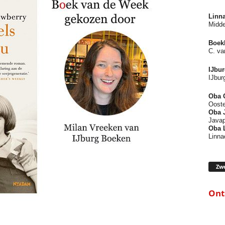
Linn
Midde
Boek
C. va
IJbu
IJbur
Oba 
Ooste
Oba
Javap
Oba 
Linna
Zwe
Ont