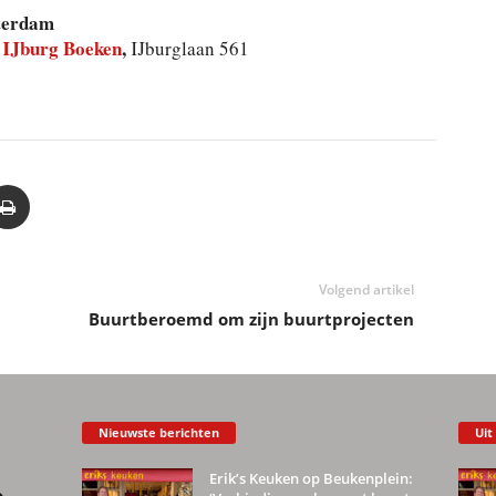
terdam
IJburg Boeken
,
j
IJburglaan 561
Volgend artikel
Buurtberoemd om zijn buurtprojecten
Nieuwste berichten
Uit
Erik’s Keuken op Beukenplein: