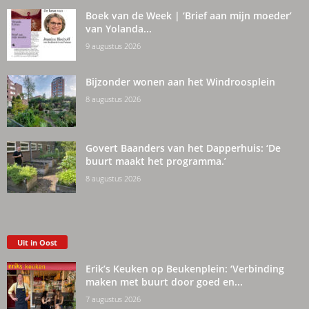
Boek van de Week | ‘Brief aan mijn moeder’
van Yolanda...
9 augustus 2026
Bijzonder wonen aan het Windroosplein
8 augustus 2026
Govert Baanders van het Dapperhuis: ‘De
buurt maakt het programma.’
8 augustus 2026
Uit in Oost
Erik’s Keuken op Beukenplein: ‘Verbinding
maken met buurt door goed en...
7 augustus 2026