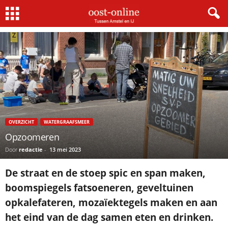
Home
Overzicht
Opzoomeren
OVERZICHT
WATERGRAAFSMEER
Opzoomeren
Door
redactie
-
13 mei 2023
De straat en de stoep spic en span maken,
boomspiegels fatsoeneren, geveltuinen
opkalefateren, mozaïektegels maken en aan
het eind van de dag samen eten en drinken.