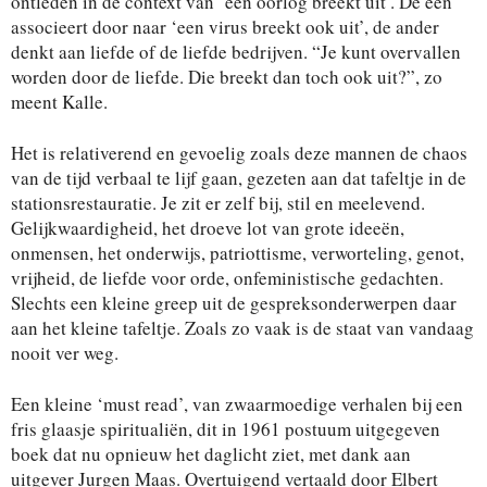
ontleden in de context van ‘een oorlog breekt uit’. De één
associeert door naar ‘een virus breekt ook uit’, de ander
denkt aan liefde of de liefde bedrijven. “Je kunt overvallen
worden door de liefde. Die breekt dan toch ook uit?”, zo
meent Kalle.
Het is relativerend en gevoelig zoals deze mannen de chaos
van de tijd verbaal te lijf gaan, gezeten aan dat tafeltje in de
stationsrestauratie. Je zit er zelf bij, stil en meelevend.
Gelijkwaardigheid, het droeve lot van grote ideeën,
onmensen, het onderwijs, patriottisme, verworteling, genot,
vrijheid, de liefde voor orde, onfeministische gedachten.
Slechts een kleine greep uit de gespreksonderwerpen daar
aan het kleine tafeltje. Zoals zo vaak is de staat van vandaag
nooit ver weg.
Een kleine ‘must read’, van zwaarmoedige verhalen bij een
fris glaasje spiritualiën, dit in 1961 postuum uitgegeven
boek dat nu opnieuw het daglicht ziet, met dank aan
uitgever Jurgen Maas. Overtuigend vertaald door Elbert