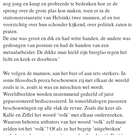
nog jong en knap en probeerde te bedenken hoe ze de
sprong over de grote plas kon maken, toen er in de
stationsrestauratie van Helsinki twee mannen, af en toe
voorzichtig over hun schouder kijkend, over politiek zaten te
praten.
De ene was groot en dik en had witte handen, de andere was
gedrongen van postuur en had de handen van een
metaalarbeider. De dikke man hield zijn bierglas tegen het
licht en keek er doorheen.’
We volgen de mannen, aan het bier of aan iets sterkers. In
soms filosofisch proza beschouwen zij met elkaar de wereld
zoals ie is, zoals ie was en misschien wel wordt.
Wereldbeelden worden instemmend gedeeld of juist
gepassioneerd bediscussieerd. In toneeldialogen passeren
beschouwingen op alle vlak de revue. Zoals die keer als
Kalle en Ziffel het woord ‘volk’ met elkaar onderzoeken.
Waarom behoren uitbaters van het woord ‘volk’ zelf maar
zelden tot het ‘volk’? Of als ze het begrip ‘uitgebroken’