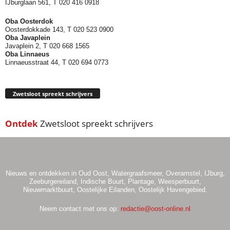
IJburglaan 561, T 020 416 0918
Oba Oosterdok
Oosterdokkade 143, T 020 523 0900
Oba
Javaplein
Javaplein 2, T 020 668 1565
Oba Linnaeus
Linnaeusstraat 44, T 020 694 0773
Zwetsloot spreekt schrijvers
Ontdek
Zwetsloot spreekt schrijvers
Nieuws en ontdekken in Oud Oost, Watergraafsmeer, Overamstel, IJburg,
Zeeburgereiland, Indische Buurt, Plantage, Weesperbuurt,
Nieuwmarktbuurt, Oostelijke Eilanden, Oostelijk Havengebied.
Neem contact met ons op:
redactie@oost-online.nl