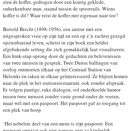
zien de koffer, gedragen door een keurig geklede,
onherkenbare man, staand tussen de spoorrails. Wiens
koffer is dit? Waar reist de koffer met eigenaar naar toe?
Bertold Brecht (1898-1956), een auteur met een
uitgesproken visie op zijn tijd en een op z’n zachtst gezegd
opzienbarend leven, schetst in zijn boek een helder
afgebakende setting die zich gemakkelijk laat visualiseren.
Een hink-stap-sprong door de gedachten en belevenissen
van twee mensen in gesprek. Twee Duitse ballingen van
oorlog ontmoeten elkaar op het Centraal Station van
Helsinki en raken in elkaar geïnteresseerd. Ze blijven komen
naar de plek in het stationsrestaurant, ook zonder afspraak.
Er volgen puntige, rake dialogen, vol onderkoelde humor
tussen twee mensen zonder vaste grond onder de voeten,
maar wél met een paspoort. Het paspoort gaf ze toegang tot
een plek van hoop.
‘Het nobelste deel van een mens is zijn paspoort. Een
paspoort ontstaat ook niet zomaar, niet zo kinderlijk