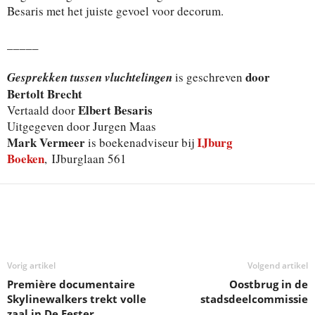
Besaris met het juiste gevoel voor decorum.
_____
door
Gesprekken tussen vluchtelingen
is geschreven
Bertolt Brecht
Elbert Besaris
Vertaald door
Uitgegeven door Jurgen Maas
Mark Vermeer
IJburg
is boekenadviseur bij
Boeken
, IJburglaan 561
Deel
Vorig artikel
Volgend artikel
Première documentaire
Oostbrug in de
Skylinewalkers trekt volle
stadsdeelcommissie
zaal in De Eester