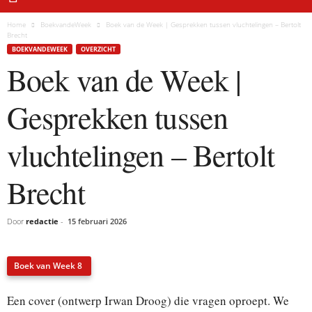
Home
BoekvandeWeek
Boek van de Week | Gesprekken tussen vluchtelingen – Bertolt
Brecht
BOEKVANDEWEEK
OVERZICHT
Boek van de Week |
Gesprekken tussen
vluchtelingen – Bertolt
Brecht
Door
redactie
-
15 februari 2026
Boek van Week 8
Een cover (ontwerp Irwan Droog) die vragen oproept. We