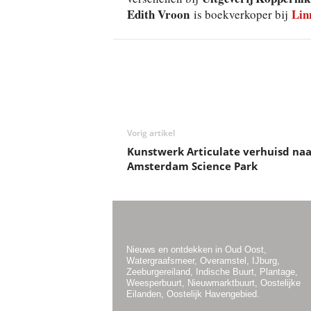
Edith Vroon
Lin
is boekverkoper bij
Deel
Vorig artikel
Kunstwerk Articulate verhuisd naa
Amsterdam Science Park
Nieuws en ontdekken in Oud Oost,
Watergraafsmeer, Overamstel, IJburg,
Zeeburgereiland, Indische Buurt, Plantage,
Weesperbuurt, Nieuwmarktbuurt, Oostelijke
Eilanden, Oostelijk Havengebied.