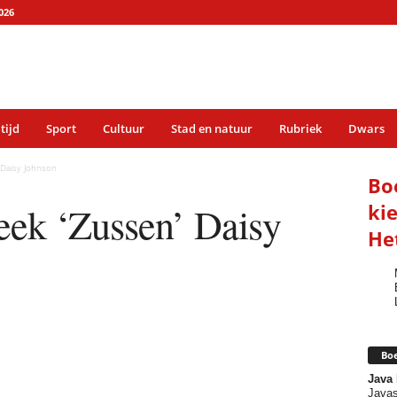
026
 tijd
Sport
Cultuur
Stad en natuur
Rubriek
Dwars
 Daisy Johnson
Bo
ek ‘Zussen’ Daisy
ki
He
Boe
Java
Javas