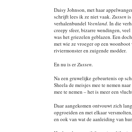
Daisy Johnson, met haar appelwangen 
schrijft lees ik ze niet vaak.
Zussen
is
verhalenbundel
Veenland
. In die ver
creepy sfeer, bizarre wendingen, veel
was het griezelen geblazen. Een doc
met wie ze vroeger op een woonboot w
riviermonster en zuigende modder.
En nu is er
Zussen
.
Na een gruwelijke gebeurtenis op sch
Sheela de meisjes mee te nemen naar S
mee te nemen – het is meer een vlucht
Daar aangekomen ontvouwt zich langz
opgroeiden en met elkaar versmolten,
en ook van wat de aanleiding van hun