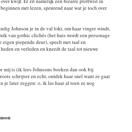
 over kwijt. Er zit namelijk een bizarre plottwist in
 beginnen met lezen, speurend naar wat je toch over
undig Johnson je in de val lokt, om haar vinger windt,
uik van gothic clichés (het huis wordt een personage
e eigen piepende deur), speelt met taal en
 heden en verleden en kneedt de taal tot nieuwe
r mij is (ik lees Johnsons boeken dan ook bij
roots schrijver en echt, ontdek haar snel want ze gaat
je later zeggen: o, ik las haar al toen ze nog
hnson