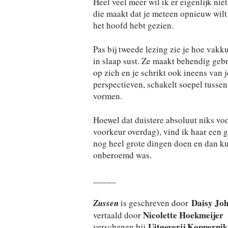
Heel veel meer wil ik er eigenlijk niet
die maakt dat je meteen opnieuw wilt
het hoofd hebt gezien.
Pas bij tweede lezing zie je hoe vakk
in slaap sust. Ze maakt behendig gebr
op zich en je schrikt ook ineens van j
perspectieven, schakelt soepel tussen
vormen.
Hoewel dat duistere absoluut niks voo
voorkeur overdag), vind ik haar een g
nog heel grote dingen doen en dan kun 
onberoemd was.
_____
Daisy Jo
Zussen
is geschreven door
Nicolette Hoekmeijer
vertaald door
Uitgeverij Koppernik
verschenen bij