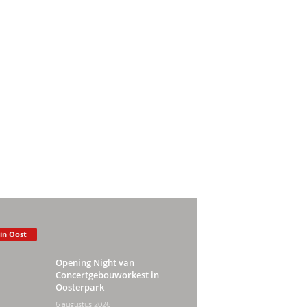
 in Oost
Opening Night van
Concertgebouworkest in
Oosterpark
6 augustus 2026