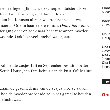
en verlegen glimlach, zo scherp en duister als ze
Linn
Midde
 haar tweede roman, ze debuteerde met de
halen liet Johnson al zien waartoe ze in staat was:
Boek
 moeras. Ook in haar eerste roman,
Onder het water
,
C. va
hter ging daar op zoek naar haar verdwenen moeder
IJbu
oonde. Ook hier veel troebel water, een
IJbur
Oba 
Ooste
Oba
Javap
Oba 
ool met de zusjes Juli en September besluit moeder
Linna
ettle House, een familiehuis aan de kust. Of: besluit
.
Zwe
aam de geschiedenis van de zusjes, hoe ze samen
 hoe de moeder probeerde ze in het gareel te houden
Ont
 vlucht was.