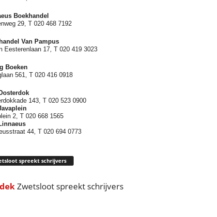
aeus Boekhandel
nweg 29, T 020 468 7192
handel Van Pampus
n Eesterenlaan 17, T 020 419 3023
rg Boeken
glaan 561, T 020 416 0918
Oosterdok
rdokkade 143, T 020 523 0900
Javaplein
lein 2, T 020 668 1565
Linnaeus
eusstraat 44, T 020 694 0773
tsloot spreekt schrijvers
dek
Zwetsloot spreekt schrijvers