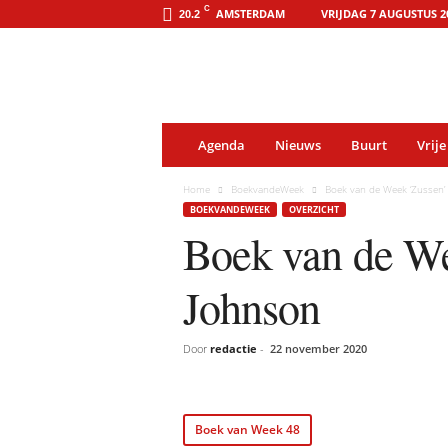
o
C
AMSTERDAM
VRIJDAG 7 AUGUSTUS 2
20.2
o
s
t
-
o
n
l
i
Agenda
Nieuws
Buurt
Vrije
n
e
.
Home
BoekvandeWeek
Boek van de Week ‘Zussen’
a
BOEKVANDEWEEK
OVERZICHT
m
s
Boek van de We
t
e
r
Johnson
d
a
m
Door
redactie
-
22 november 2020
Boek van Week 48