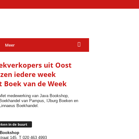
Meer
ekverkopers uit Oost
ezen iedere week
t Boek van de Week
Met medewerking van Java Bookshop,
Boekhandel van Pampus, IJburg Boeken en
Linnaeus Boekhandel.
ken in de buurt
 Bookshop
traat 145, T 020 463 4993