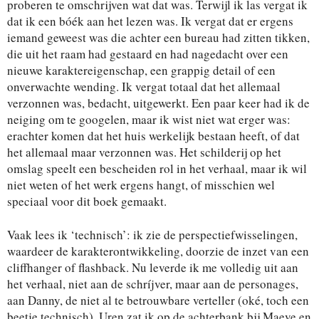
proberen te omschrijven wat dat was. Terwijl ik las vergat ik
dat ik een bóék aan het lezen was. Ik vergat dat er ergens
iemand geweest was die achter een bureau had zitten tikken,
die uit het raam had gestaard en had nagedacht over een
nieuwe karaktereigenschap, een grappig detail of een
onverwachte wending. Ik vergat totaal dat het allemaal
verzonnen was, bedacht, uitgewerkt. Een paar keer had ik de
neiging om te googelen, maar ik wist niet wat erger was:
erachter komen dat het huis werkelijk bestaan heeft, of dat
het allemaal maar verzonnen was. Het schilderij op het
omslag speelt een bescheiden rol in het verhaal, maar ik wil
niet weten of het werk ergens hangt, of misschien wel
speciaal voor dit boek gemaakt.
Vaak lees ik ‘technisch’: ik zie de perspectiefwisselingen,
waardeer de karakterontwikkeling, doorzie de inzet van een
cliffhanger of flashback. Nu leverde ik me volledig uit aan
het verhaal, niet aan de schríjver, maar aan de personages,
aan Danny, de niet al te betrouwbare verteller (oké, toch een
beetje technisch). Uren zat ik op de achterbank bij Maeve en