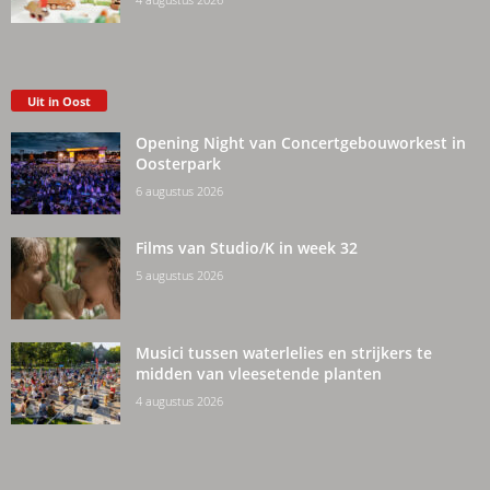
Uit in Oost
Opening Night van Concertgebouworkest in
Oosterpark
6 augustus 2026
Films van Studio/K in week 32
5 augustus 2026
Musici tussen waterlelies en strijkers te
midden van vleesetende planten
4 augustus 2026