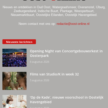
Nieuws en ontdekken in Oud Oost, Watergraafsmeer, Overamstel, IJburg,
Zeeburgereiland, Indische Buurt, Plantage, Weesperbuurt,
Nieuwmarktbuurt, Oostelijke Eilanden, Oostelijk Havengebied.
Neem contact met ons op:
redactie@oost-online.nl
Nieuwste berichten
Opening Night van Concertgebouworkest in
Oosterpark
6 augustus 2026
Films van Studio/K in week 32
5 augustus 2026
‘Op de Kade’, nieuwe voorschool in Oostelijk
Havengebied
4 augustus 2026