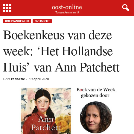
Home
BoekvandeWeek
Boekenkeus van deze week: ‘Het Hollandse Huis’ van Ann
Patchett
BOEKVANDEWEEK
OVERZICHT
Boekenkeus van deze
week: ‘Het Hollandse
Huis’ van Ann Patchett
Door
redactie
-
19 april 2020