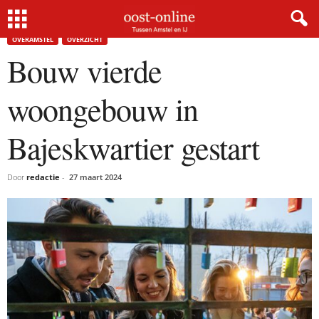
Home
Overamstel
Bouw vierde woongebouw in Bajeskwartier gestart
OVERAMSTEL
OVERZICHT
Bouw vierde
woongebouw in
Bajeskwartier gestart
Door
redactie
-
27 maart 2024