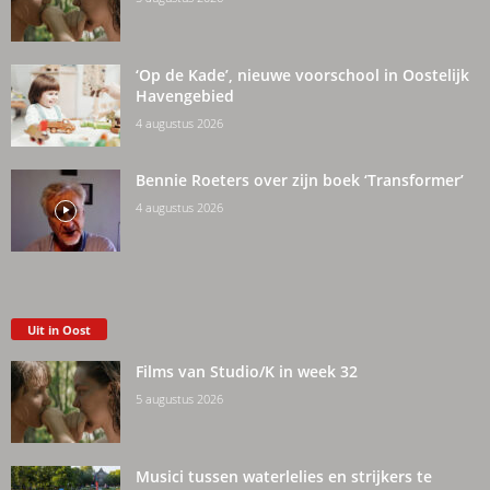
‘Op de Kade’, nieuwe voorschool in Oostelijk
Havengebied
4 augustus 2026
Bennie Roeters over zijn boek ‘Transformer’
4 augustus 2026
Uit in Oost
Films van Studio/K in week 32
5 augustus 2026
Musici tussen waterlelies en strijkers te