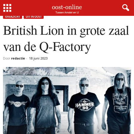
Home
Overzicht
British Lion in grote zaal van de Q-Factory
OVERZICHT
UIT IN OOST
British Lion in grote zaal
van de Q-Factory
Door
redactie
-
18 juni 2023