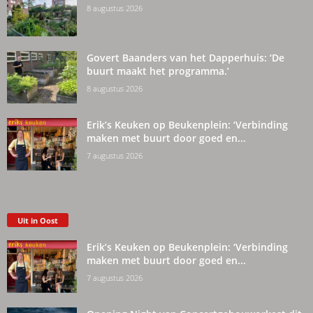
8 augustus 2026
Govert Baanders van het Dapperhuis: ‘De
buurt maakt het programma.’
8 augustus 2026
Erik’s Keuken op Beukenplein: ‘Verbinding
maken met buurt door goed en...
7 augustus 2026
Uit in Oost
Erik’s Keuken op Beukenplein: ‘Verbinding
maken met buurt door goed en...
7 augustus 2026