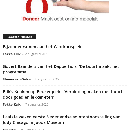
Laatste Nieuws
Bijzonder wonen aan het Windroosplein
Fokko Kuik
-
8 augustus 2026
Govert Baanders van het Dapperhuis: ‘De buurt maakt het
programma.’
Steven van Galen
-
8 augustus 2026
Erik’s Keuken op Beukenplein: ‘Verbinding maken met buurt
door goed en lekker eten’
Fokko Kuik
-
7 augustus 2026
Laatste weken eerste Nederlandse solotentoonstelling van
Judy Chicago in Joods Museum
redactie
-
6 augustus 2026