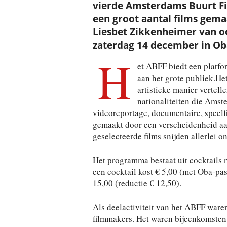
vierde Amsterdams Buurt Fil
een groot aantal films gema
Liesbet Zikkenheimer van oos
zaterdag 14 december in Ob
H
et ABFF biedt een platfo
aan het grote publiek.He
artistieke manier vertell
nationaliteiten die Amst
videoreportage, documentaire, speelfi
gemaakt door een verscheidenheid aa
geselecteerde films snijden allerlei
Het programma bestaat uit cocktails m
een cocktail kost € 5,00 (met Oba-pas 
15,00 (reductie € 12,50).
Als deelactiviteit van het ABFF war
filmmakers. Het waren bijeenkomsten 