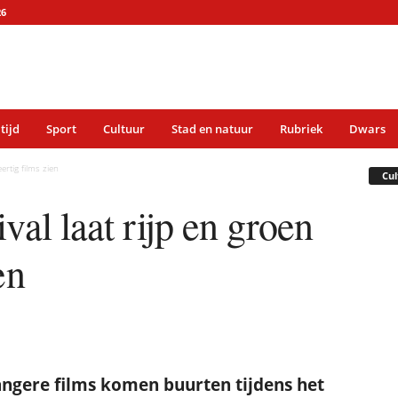
26
 tijd
Sport
Cultuur
Stad en natuur
Rubriek
Dwars
ertig films zien
Cul
val laat rijp en groen
en
angere films komen buurten tijdens het