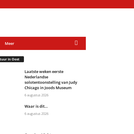
Meer
tuur in Oost
Laatste weken eerste
Nederlandse
solotentoonstelling van Judy
Chicago in Joods Museum
6 augustus 2026
Waar is dit…
6 augustus 2026