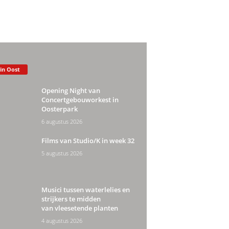
 in Oost
Opening Night van
Concertgebouworkest in
Oosterpark
6 augustus 2026
Films van Studio/K in week 32
5 augustus 2026
Musici tussen waterlelies en
strijkers te midden
van vleesetende planten
4 augustus 2026