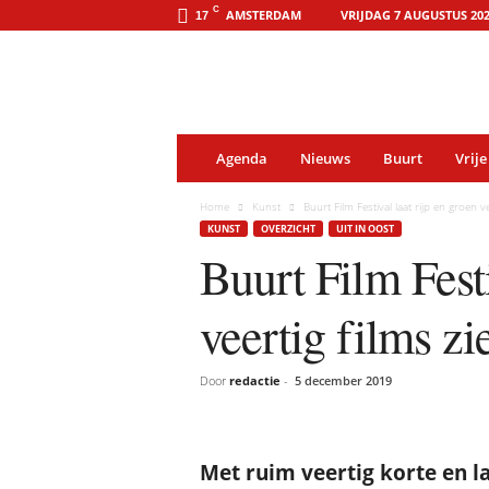
o
C
AMSTERDAM
VRIJDAG 7 AUGUSTUS 20
17
o
s
t
-
o
n
l
i
Agenda
Nieuws
Buurt
Vrije
n
e
.
Home
Kunst
Buurt Film Festival laat rijp en groen ve
a
KUNST
OVERZICHT
UIT IN OOST
m
s
Buurt Film Festi
t
e
r
veertig films zi
d
a
m
Door
redactie
-
5 december 2019
Met ruim veertig korte en l