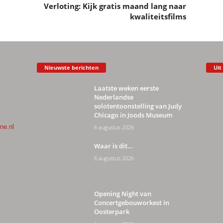
Verloting: Kijk gratis maand lang naar
kwaliteitsfilms
Nieuwste berichten
Uit
Laatste weken eerste
Nederlandse
solotentoonstelling van Judy
Chicago in Joods Museum
ne.nl
6 augustus 2026
Waar is dit…
6 augustus 2026
Opening Night van
Concertgebouworkest in
Oosterpark