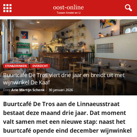
Home
Eten&Drinken
Buurtcafé De Tros viert drie jaar en breidt uit met wijnwinkel De...
ETEN&DRINKEN
OVERZICHT
Buurtcafé De Tros viert drie jaar en breidt uit met
wijnwinkel De Kaaf
Door
Arie Martijn Schenk
-
30 januari 2026
Buurtcafé De Tros aan de Linnaeusstraat
bestaat deze maand drie jaar. Dat moment
valt samen met een nieuwe stap: naast het
buurtcafé opende eind december wijnwinkel