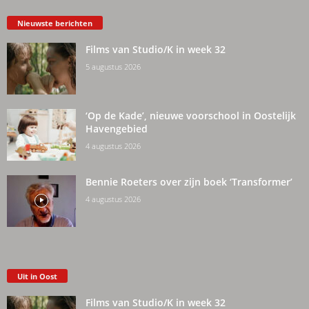
Nieuwste berichten
Films van Studio/K in week 32
5 augustus 2026
‘Op de Kade’, nieuwe voorschool in Oostelijk
Havengebied
4 augustus 2026
Bennie Roeters over zijn boek ‘Transformer’
4 augustus 2026
Uit in Oost
Films van Studio/K in week 32