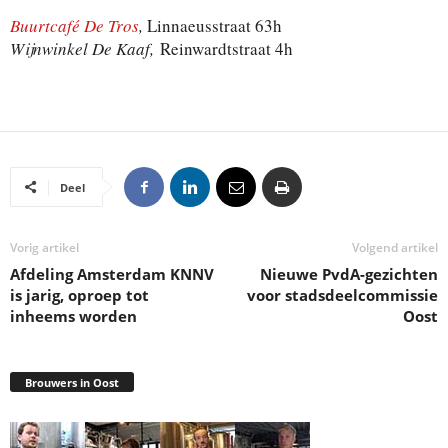
Buurtcafé De Tros
,
Linnaeusstraat 63h
Wijnwinkel De Kaaf,
Reinwardtstraat 4h
Deel
Vorig artikel
Volgend artikel
Afdeling Amsterdam KNNV
Nieuwe PvdA-gezichten
is jarig, oproep tot
voor stadsdeelcommissie
inheems worden
Oost
Brouwers in Oost