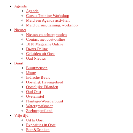
Agenda
Agenda
Cursus Training Workshop
Meld een Agenda activiteit
Meld cursus, training, workshop
Nieuws
Nieuws en achtergronden
Contact met oost-online
1018 Magazine Online
Dwars Online
Geluiden uit Oost
Oud Nieuws
Buurt
Buurtmensen
IJburg
Indische Buurt
Oostelijk Havengebied
Oostelijke Eilanden
Oud Oost
Overamstel
Plantage/Weesperbuurt
Watergraafsmeer
Zeeburgereiland
Vrije tijd
Uit In Oost
Exposities in Oost
Eten&Drinken