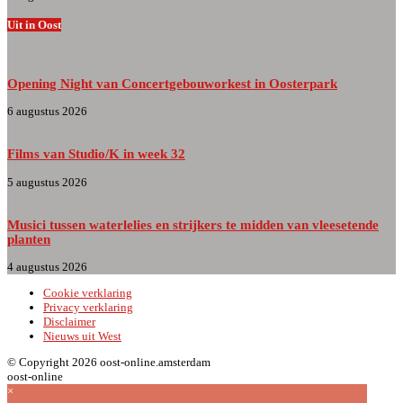
Uit in Oost
Opening Night van Concertgebouworkest in Oosterpark
6 augustus 2026
Films van Studio/K in week 32
5 augustus 2026
Musici tussen waterlelies en strijkers te midden van vleesetende
planten
4 augustus 2026
Cookie verklaring
Privacy verklaring
Disclaimer
Nieuws uit West
© Copyright 2026 oost-online.amsterdam
oost-online
×