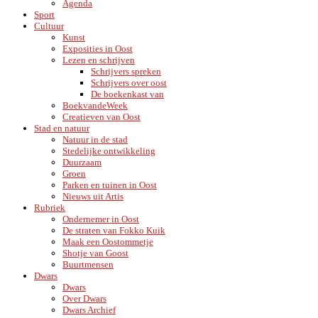
Agenda
Sport
Cultuur
Kunst
Exposities in Oost
Lezen en schrijven
Schrijvers spreken
Schrijvers over oost
De boekenkast van
BoekvandeWeek
Creatieven van Oost
Stad en natuur
Natuur in de stad
Stedelijke ontwikkeling
Duurzaam
Groen
Parken en tuinen in Oost
Nieuws uit Artis
Rubriek
Ondernemer in Oost
De straten van Fokko Kuik
Maak een Oostommetje
Shotje van Goost
Buurtmensen
Dwars
Dwars
Over Dwars
Dwars Archief