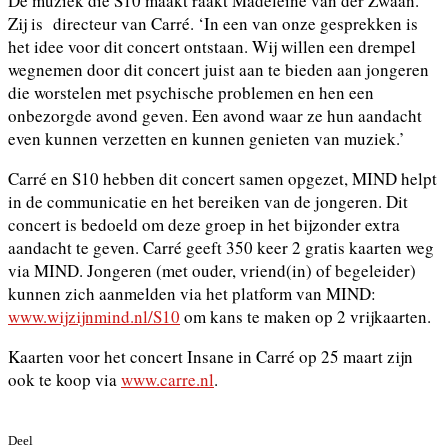
De muziek die S10 maakt raakt Madeleine van der Zwaan.
Zij is directeur van Carré. ‘In een van onze gesprekken is
het idee voor dit concert ontstaan. Wij willen een drempel
wegnemen door dit concert juist aan te bieden aan jongeren
die worstelen met psychische problemen en hen een
onbezorgde avond geven. Een avond waar ze hun aandacht
even kunnen verzetten en kunnen genieten van muziek.’
Carré en S10 hebben dit concert samen opgezet, MIND helpt
in de communicatie en het bereiken van de jongeren. Dit
concert is bedoeld om deze groep in het bijzonder extra
aandacht te geven. Carré geeft 350 keer 2 gratis kaarten weg
via MIND. Jongeren (met ouder, vriend(in) of begeleider)
kunnen zich aanmelden via het platform van MIND:
www.wijzijnmind.nl/S10
om kans te maken op 2 vrijkaarten.
Kaarten voor het concert Insane in Carré op 25 maart zijn
ook te koop via
www.carre.nl
.
Deel