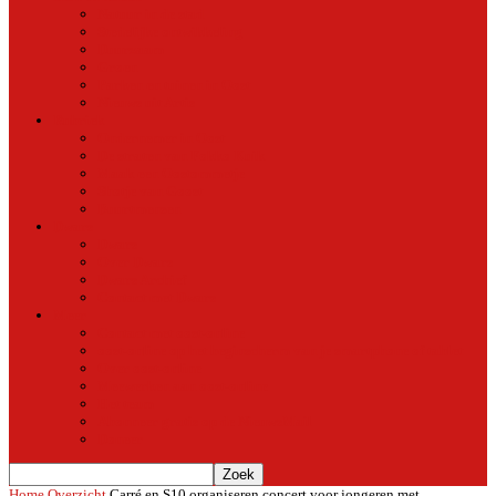
Natuur in de stad
Stedelijke ontwikkeling
Duurzaam
Groen
Parken en tuinen in Oost
Nieuws uit Artis
Rubriek
Ondernemer in Oost
De straten van Fokko Kuik
Maak een Oostommetje
Shotje van Goost
Buurtmensen
Dwars
Dwars
Over Dwars
Dwars Archief
Contact met Dwars
Meer
Contact met oost-online
oost-online op het beginscherm van je smartphone of tablet
Over oost-online
Meewerken aan oost-online
Het team
Abonneer gratis op de NieuwsMail
Doneer
Home
Overzicht
Carré en S10 organiseren concert voor jongeren met