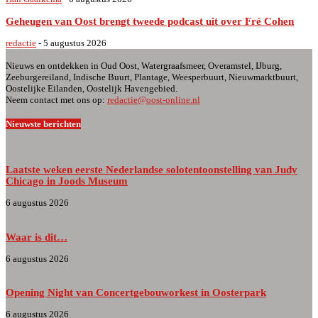
Geheugen van Oost brengt tweede podcast uit over Fré Cohen
redactie
-
5 augustus 2026
Nieuws en ontdekken in Oud Oost, Watergraafsmeer, Overamstel, IJburg,
Zeeburgereiland, Indische Buurt, Plantage, Weesperbuurt, Nieuwmarktbuurt,
Oostelijke Eilanden, Oostelijk Havengebied.
Neem contact met ons op:
redactie@oost-online.nl
Nieuwste berichten
Laatste weken eerste Nederlandse solotentoonstelling van Judy
Chicago in Joods Museum
6 augustus 2026
Waar is dit…
6 augustus 2026
Opening Night van Concertgebouworkest in Oosterpark
6 augustus 2026