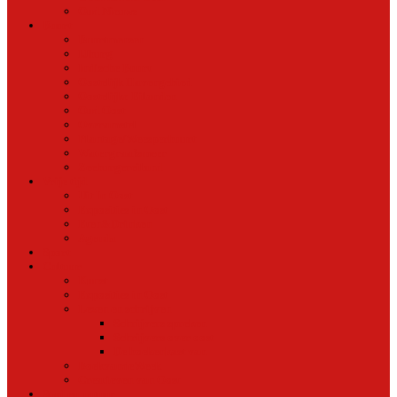
Oud Nieuws
Buurt
Buurtmensen
IJburg
Indische Buurt
Oostelijk Havengebied
Oostelijke Eilanden
Oud Oost
Overamstel
Plantage/Weesperbuurt
Watergraafsmeer
Zeeburgereiland
Vrije tijd
Uit In Oost
Exposities in Oost
Eten&Drinken
Agenda
Sport
Cultuur
Kunst
Exposities in Oost
Lezen en schrijven
Schrijvers spreken
Schrijvers over oost
De boekenkast van
BoekvandeWeek
Creatieven van Oost
Stad en natuur