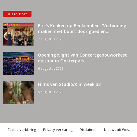
Uit in Oost
Erik’s Keuken op Beukenplein: ‘Verbinding
maken met buurt door goed en...
7 augustus 2026
Opening Night van Concertgebouworkest
dit jaar in Oosterpark
6 augustus 2026
Films van Studio/K in week 32
5 augustus 2026
Cookie verklaring
Privacy verklaring
Disclaimer
Nieuws uit West