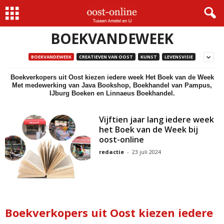
Home
BoekvandeWeek
BOEKVANDEWEEK
BOEKVANDEWEEK
CREATIEVEN VAN OOST
KUNST
LEVENSVISIE
Boekverkopers uit Oost kiezen iedere week Het Boek van de Week
Met medewerking van Java Bookshop, Boekhandel van Pampus,
IJburg Boeken en Linnaeus Boekhandel.
Vijftien jaar lang iedere week
het Boek van de Week bij
oost-online
redactie
-
23 juli 2024
Boekverkopers uit Oost kiezen iedere