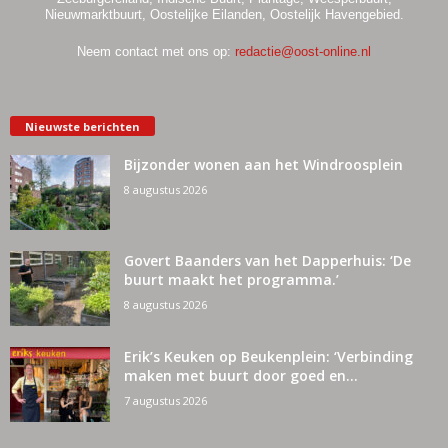
Nieuwmarktbuurt, Oostelijke Eilanden, Oostelijk Havengebied.
Neem contact met ons op:
redactie@oost-online.nl
Nieuwste berichten
Bijzonder wonen aan het Windroosplein
8 augustus 2026
Govert Baanders van het Dapperhuis: ‘De
buurt maakt het programma.’
8 augustus 2026
Erik’s Keuken op Beukenplein: ‘Verbinding
maken met buurt door goed en...
7 augustus 2026