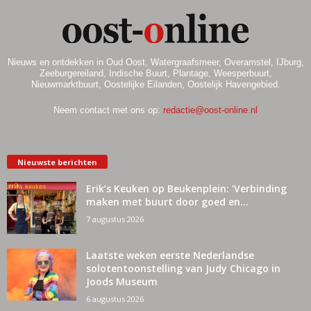
Nieuws en ontdekken in Oud Oost, Watergraafsmeer, Overamstel, IJburg,
Zeeburgereiland, Indische Buurt, Plantage, Weesperbuurt,
Nieuwmarktbuurt, Oostelijke Eilanden, Oostelijk Havengebied.
Neem contact met ons op:
redactie@oost-online.nl
Nieuwste berichten
Erik’s Keuken op Beukenplein: ‘Verbinding
maken met buurt door goed en...
7 augustus 2026
Laatste weken eerste Nederlandse
solotentoonstelling van Judy Chicago in
Joods Museum
6 augustus 2026