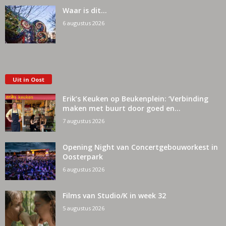
Waar is dit…
6 augustus 2026
Uit in Oost
Erik’s Keuken op Beukenplein: ‘Verbinding
maken met buurt door goed en...
7 augustus 2026
Opening Night van Concertgebouworkest in
Oosterpark
6 augustus 2026
Films van Studio/K in week 32
5 augustus 2026