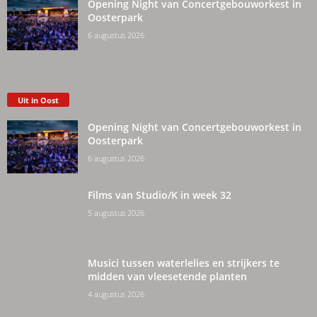
Opening Night van Concertgebouworkest in
Oosterpark
6 augustus 2026
Uit in Oost
Opening Night van Concertgebouworkest in
Oosterpark
6 augustus 2026
Films van Studio/K in week 32
5 augustus 2026
Musici tussen waterlelies en strijkers te
midden van vleesetende planten
4 augustus 2026