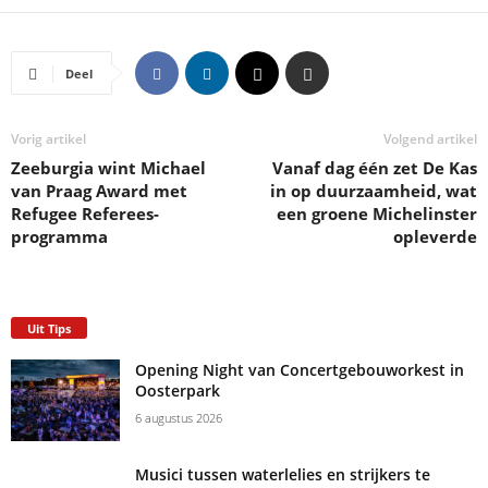
Deel
Vorig artikel
Volgend artikel
Zeeburgia wint Michael
Vanaf dag één zet De Kas
van Praag Award met
in op duurzaamheid, wat
Refugee Referees-
een groene Michelinster
programma
opleverde
Uit Tips
Opening Night van Concertgebouworkest in
Oosterpark
6 augustus 2026
Musici tussen waterlelies en strijkers te