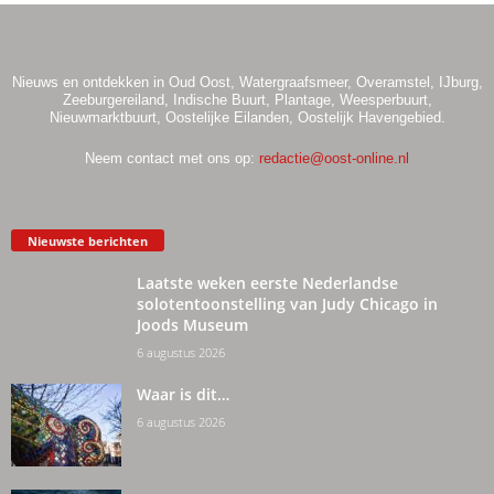
Nieuws en ontdekken in Oud Oost, Watergraafsmeer, Overamstel, IJburg,
Zeeburgereiland, Indische Buurt, Plantage, Weesperbuurt,
Nieuwmarktbuurt, Oostelijke Eilanden, Oostelijk Havengebied.
Neem contact met ons op:
redactie@oost-online.nl
Nieuwste berichten
Laatste weken eerste Nederlandse
solotentoonstelling van Judy Chicago in
Joods Museum
6 augustus 2026
Waar is dit…
6 augustus 2026