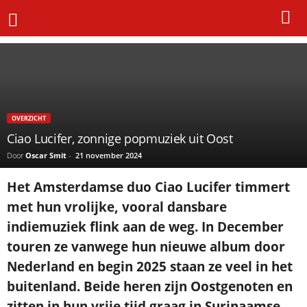
Home
Uit In Oost
Ciao Lucifer, zonnige popmuziek uit Oost
OVERZICHT
Ciao Lucifer, zonnige popmuziek uit Oost
Door
Oscar Smit
-
21 november 2024
Het Amsterdamse duo Ciao Lucifer timmert
met hun vrolijke, vooral dansbare
indiemuziek flink aan de weg. In December
touren ze vanwege hun nieuwe album door
Nederland en begin 2025 staan ze veel in het
buitenland. Beide heren zijn Oostgenoten en
zitten in hun vrije tijd graag in Surinaamse