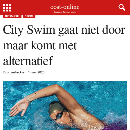
Home
Overzicht
City Swim gaat niet door maar komt met alternatief
OVERZICHT
SPORT
City Swim gaat niet door
maar komt met
alternatief
Door
redactie
-
1 mei 2020