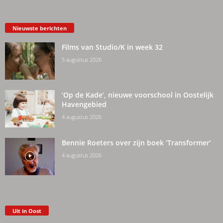
Nieuwste berichten
Films van Studio/K in week 32
5 augustus 2026
‘Op de Kade’, nieuwe voorschool in Oostelijk
Havengebied
4 augustus 2026
Bennie Roeters over zijn boek ‘Transformer’
4 augustus 2026
Uit in Oost