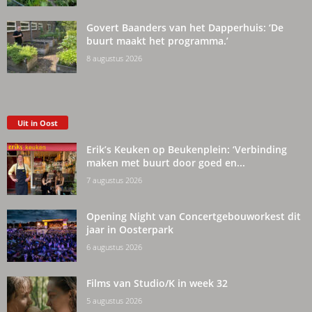
Govert Baanders van het Dapperhuis: ‘De
buurt maakt het programma.’
8 augustus 2026
Uit in Oost
Erik’s Keuken op Beukenplein: ‘Verbinding
maken met buurt door goed en...
7 augustus 2026
Opening Night van Concertgebouworkest dit
jaar in Oosterpark
6 augustus 2026
Films van Studio/K in week 32
5 augustus 2026