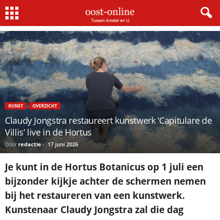
Home
Kunst
Claudy Jongstra restaureert kunstwerk ‘Capitulare de Villis’ live in de Hortus
KUNST
OVERZICHT
Claudy Jongstra restaureert kunstwerk ‘Capitulare de
Villis’ live in de Hortus
Door
redactie
-
17 juni 2026
Je kunt in de Hortus Botanicus op 1 juli een
bijzonder kijkje achter de schermen nemen
bij het restaureren van een kunstwerk.
Kunstenaar Claudy Jongstra zal die dag