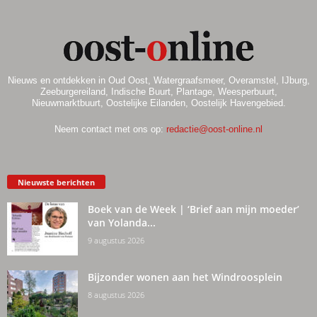
Nieuws en ontdekken in Oud Oost, Watergraafsmeer, Overamstel, IJburg,
Zeeburgereiland, Indische Buurt, Plantage, Weesperbuurt,
Nieuwmarktbuurt, Oostelijke Eilanden, Oostelijk Havengebied.
Neem contact met ons op:
redactie@oost-online.nl
Nieuwste berichten
Boek van de Week | ‘Brief aan mijn moeder’
van Yolanda...
9 augustus 2026
Bijzonder wonen aan het Windroosplein
8 augustus 2026