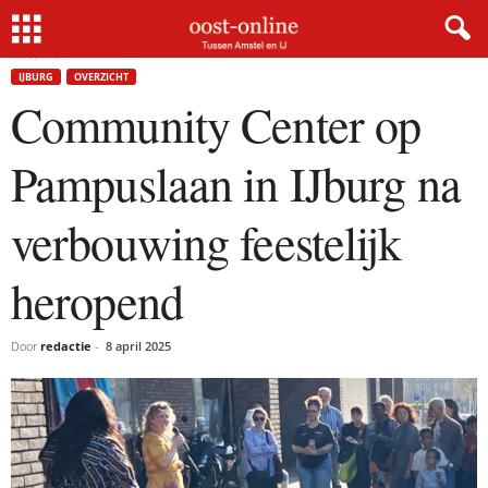
Home
IJburg
Community Center op Pampuslaan in IJburg na verbouwing feestelijk
heropend
IJBURG
OVERZICHT
Community Center op
Pampuslaan in IJburg na
verbouwing feestelijk
heropend
Door
redactie
-
8 april 2025