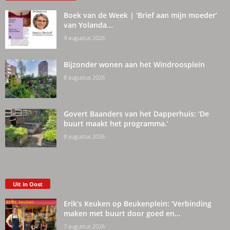
Boek van de Week | ‘Brief aan mijn moeder’
van Yolanda...
9 augustus 2026
Bijzonder wonen aan het Windroosplein
8 augustus 2026
Govert Baanders van het Dapperhuis: ‘De
buurt maakt het programma.’
8 augustus 2026
Uit in Oost
Erik’s Keuken op Beukenplein: ‘Verbinding
maken met buurt door goed en...
7 augustus 2026