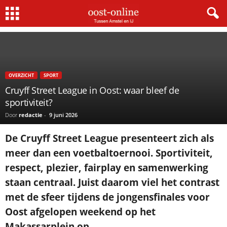
Home
Overzicht
Cruyff Street League in Oost: waar bleef de sportiviteit?
OVERZICHT
SPORT
Cruyff Street League in Oost: waar bleef de
sportiviteit?
Door
redactie
-
9 juni 2026
De Cruyff Street League presenteert zich als
meer dan een voetbaltoernooi. Sportiviteit,
respect, plezier, fairplay en samenwerking
staan centraal. Juist daarom viel het contrast
met de sfeer tijdens de jongensfinales voor
Oost afgelopen weekend op het
Makassarplein op.