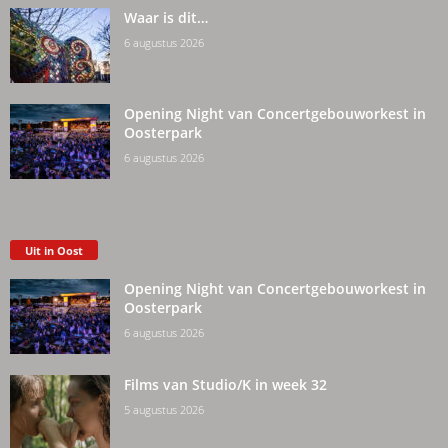
Waar is dit…
6 augustus 2026
Opening Night van Concertgebouworkest in
Oosterpark
6 augustus 2026
Uit in Oost
Opening Night van Concertgebouworkest in
Oosterpark
6 augustus 2026
Films van Studio/K in week 32
5 augustus 2026