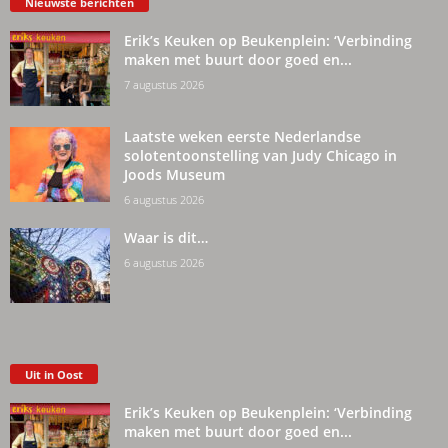
Nieuwste berichten
Erik’s Keuken op Beukenplein: ‘Verbinding
maken met buurt door goed en...
7 augustus 2026
Laatste weken eerste Nederlandse
solotentoonstelling van Judy Chicago in
Joods Museum
6 augustus 2026
Waar is dit…
6 augustus 2026
Uit in Oost
Erik’s Keuken op Beukenplein: ‘Verbinding
maken met buurt door goed en...