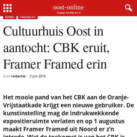
Home
Kunst
Cultuurhuis Oost in aantocht: CBK eruit, Framer Framed erin
KUNST
OVERZICHT
Cultuurhuis Oost in
aantocht: CBK eruit,
Framer Framed erin
Door
redactie
-
2 juli 2019
Het mooie pand van het CBK aan de Oranje-
Vrijstaatkade krijgt een nieuwe gebruiker. De
kunstinstelling mag de indrukwekkende
expositieruimte verlaten en op 1 augustus
maakt Framer Framed uit Noord er z’n