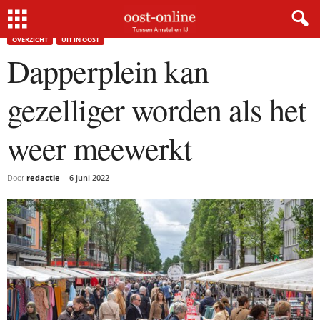
Home
Overzicht
Dapperplein kan gezelliger worden als het weer meewerkt
OVERZICHT
UIT IN OOST
Dapperplein kan
gezelliger worden als het
weer meewerkt
Door
redactie
-
6 juni 2022