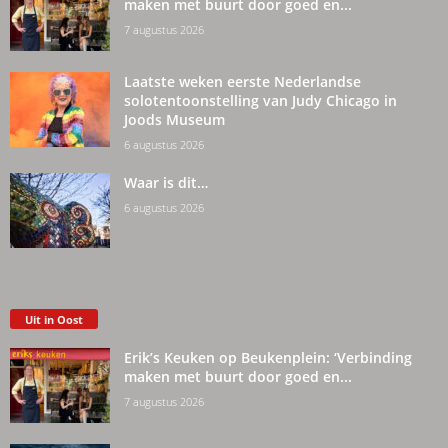
maken met buurt door goed en...
7 augustus 2026
Laatste weken eerste Nederlandse
solotentoonstelling van Judy Chicago in
Joods Museum
6 augustus 2026
Waar is dit…
6 augustus 2026
Uit in Oost
Erik’s Keuken op Beukenplein: ‘Verbinding
maken met buurt door goed en...
7 augustus 2026