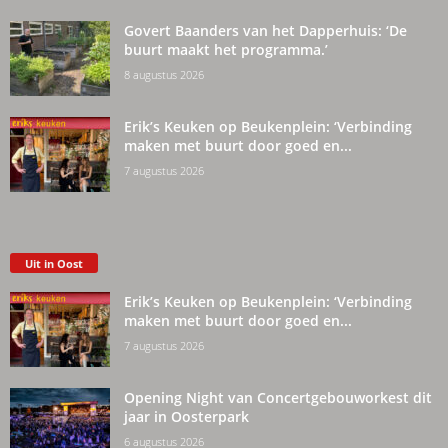
Govert Baanders van het Dapperhuis: ‘De
buurt maakt het programma.’
8 augustus 2026
Erik’s Keuken op Beukenplein: ‘Verbinding
maken met buurt door goed en...
7 augustus 2026
Uit in Oost
Erik’s Keuken op Beukenplein: ‘Verbinding
maken met buurt door goed en...
7 augustus 2026
Opening Night van Concertgebouworkest dit
jaar in Oosterpark
6 augustus 2026