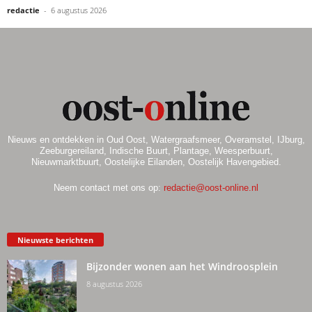
redactie
-
6 augustus 2026
Nieuws en ontdekken in Oud Oost, Watergraafsmeer, Overamstel, IJburg,
Zeeburgereiland, Indische Buurt, Plantage, Weesperbuurt,
Nieuwmarktbuurt, Oostelijke Eilanden, Oostelijk Havengebied.
Neem contact met ons op:
redactie@oost-online.nl
Nieuwste berichten
Bijzonder wonen aan het Windroosplein
8 augustus 2026