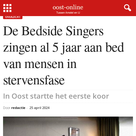
Home
Overzicht
De Bedside Singers zingen al 5 jaar aan bed van mensen in...
×
OVERZICHT
De Bedside Singers
Gratis NieuwsMail
zingen al 5 jaar aan bed
VOORNAAM
van mensen in
stervensfase
E-MAIL
In Oost startte het eerste koor
Postcode
Door
redactie
-
25 april 2024
Met de inschrijving accepteer ik de
privacyverklaring.