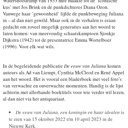
Watersnoodramp van 1953 mee maakte tot de ‘iconische
kus’ met Jos Brink en de punkdichteres Diana Ozon.
Vanwege haar ‘gewoonheid’ lijfde de punkbeweging Juliana
in – al dan niet gewild. Maar ook in de verhalen is eraan
gedacht om zoveel mogelijk generaties aan het woord te
laten komen: van meervoudig schaatskampioen Sjoukje
Dijkstra (1942) tot de presentatrice Emma Wortelboer
(1996). Voor elk wat wils.
In de begeleidende publicatie
De eeuw van Juliana
komen
auteurs als Ad van Liempt, Cynthia McCleod en René Appel
aan het woord. Het is vooral een bladerboek met veel foto’s
van verwachte en onverwachte momenten. Handig is de lijst
achterin met allerhande boektitels voor wie verder wil lezen,
al dan niet via het antiquariaat.
De eeuw van Juliana, een koningin en haar idealen
is
te zien van 15 oktober 2022 t/m 10 april 2023 in de
Nieuwe Kerk.