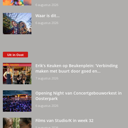
6 augustus 2026
Waar is dit…
6 augustus 2026
Uit in Oost
Erik’s Keuken op Beukenplein: ‘Verbinding
maken met buurt door goed en...
7 augustus 2026
Opening Night van Concertgebouworkest in
Oosterpark
6 augustus 2026
Films van Studio/K in week 32
5 augustus 2026