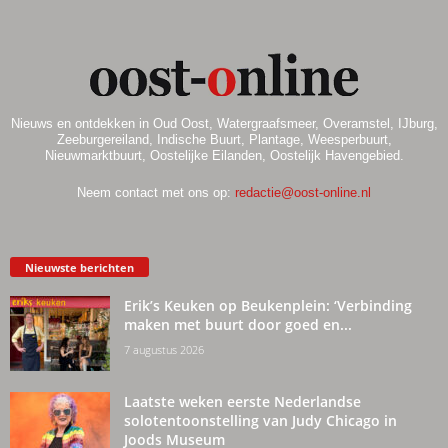
Nieuws en ontdekken in Oud Oost, Watergraafsmeer, Overamstel, IJburg,
Zeeburgereiland, Indische Buurt, Plantage, Weesperbuurt,
Nieuwmarktbuurt, Oostelijke Eilanden, Oostelijk Havengebied.
Neem contact met ons op:
redactie@oost-online.nl
Nieuwste berichten
Erik’s Keuken op Beukenplein: ‘Verbinding
maken met buurt door goed en...
7 augustus 2026
Laatste weken eerste Nederlandse
solotentoonstelling van Judy Chicago in
Joods Museum