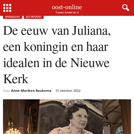
Home
Overzicht
De eeuw van Juliana, een koningin en haar idealen in de Nieuwe...
×
OVERZICHT
UIT IN OOST
De eeuw van Juliana,
Gratis NieuwsMail
een koningin en haar
VOORNAAM
idealen in de Nieuwe
Kerk
E-MAIL
Door
Anne-Mariken Raukema
-
15 oktober 2022
Postcode
Met de inschrijving accepteer ik de
privacyverklaring.